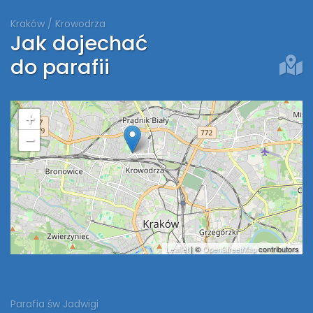
Kraków / Krowodrza
Jak dojechać
do parafii
+
−
Leaflet
| ©
OpenStreetMap
contributors
Parafia św Jadwigi