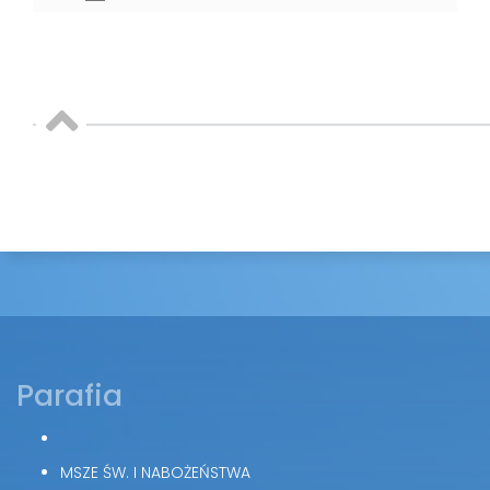
Parafia
MSZE ŚW. I NABOŻEŃSTWA