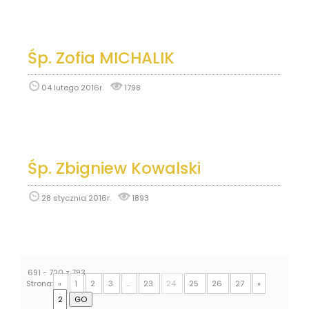
Śp. Zofia MICHALIK
04 lutego 2016r.
1798
Śp. Zbigniew Kowalski
28 stycznia 2016r.
1893
691 - 720 z 793
Strona:
«
1
2
3
...
23
24
25
26
27
»