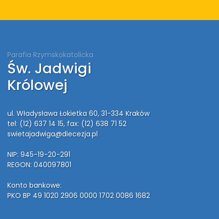
Parafia Rzymskokatolicka
Św. Jadwigi
Królowej
ul. Władysława Łokietka 60, 31-334 Kraków
tel: (12) 637 14 15
, fax: (12) 638 71 52
swietajadwiga@diecezja.pl
NIP: 945-19-20-291
REGON: 040097801
Konto bankowe:
PKO BP 49 1020 2906 0000 1702 0086 1682