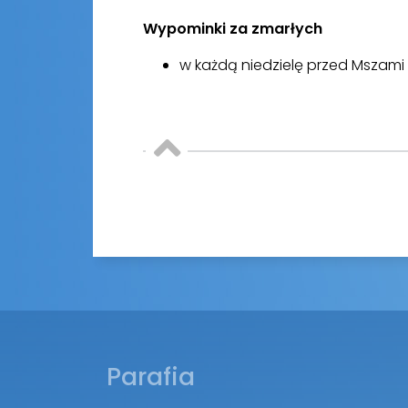
Wypominki za zmarłych
w każdą niedzielę przed Mszami Św
Parafia