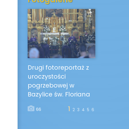
Drugi fotoreportaż z
uroczystości
pogrzebowej w
Bazylice św. Floriana
1
66
2
3
4
5
6