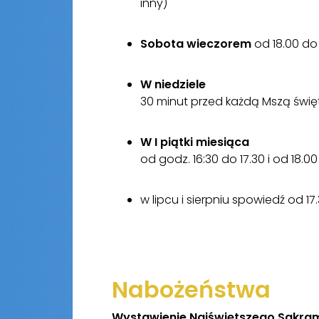
inny)
Sobota wieczorem
od 18.00 do
W niedziele
30 minut przed każdą Mszą święt
W I piątki miesiąca
od godz. 16:30 do 17.30 i od 18.00
w lipcu i sierpniu spowiedź od 17
Nabożeństwa
Wystawienie Najświętszego Sakra