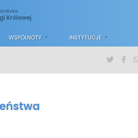
atolicka
gi Królowej
WSPÓLNOTY
INSTYTUCJE
żeństwa