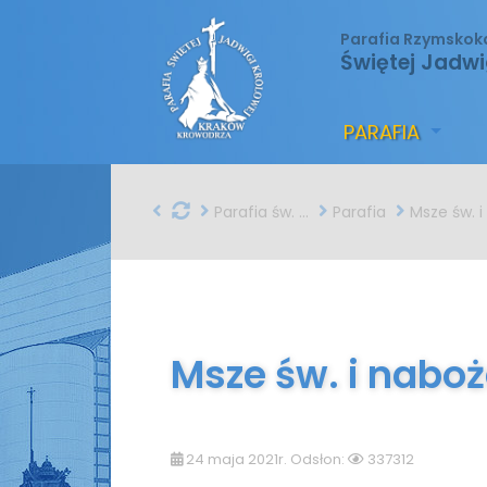
Parafia Rzymskok
Świętej Jadwi
PARAFIA
Parafia św. Jadwigi w Krakowie
Parafia
Msze św. i nabożeństwa
Msze św. i nabo
24 maja 2021r. Odsłon:
337312