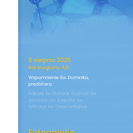
8 sierpnia 2026
Rok liturgiczny: A/II
Wspomnienie św. Dominika,
prezbitera
Patroni:
św. Dominik Guzman
św.
Sewerian
św. Karpofor
św.
Wiktoryn
św. Crescentianus
Fotogalerie