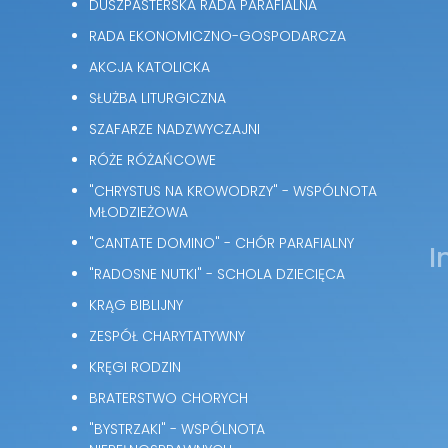
DUSZPASTERSKA RADA PARAFIALNA
RADA EKONOMICZNO-GOSPODARCZA
AKCJA KATOLICKA
SŁUŻBA LITURGICZNA
SZAFARZE NADZWYCZAJNI
RÓŻE RÓŻAŃCOWE
"CHRYSTUS NA KROWODRZY" - WSPÓLNOTA
MŁODZIEŻOWA
"CANTATE DOMINO" - CHÓR PARAFIALNY
I
"RADOSNE NUTKI" - SCHOLA DZIECIĘCA
KRĄG BIBLIJNY
ZESPÓŁ CHARYTATYWNY
KRĘGI RODZIN
BRATERSTWO CHORYCH
"BYSTRZAKI" - WSPÓLNOTA