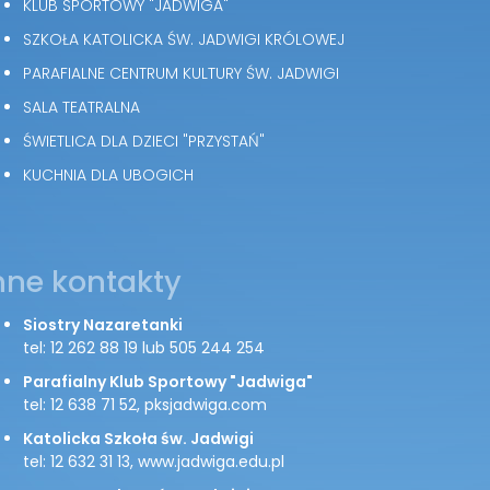
KLUB SPORTOWY "JADWIGA"
SZKOŁA KATOLICKA ŚW. JADWIGI KRÓLOWEJ
PARAFIALNE CENTRUM KULTURY ŚW. JADWIGI
SALA TEATRALNA
ŚWIETLICA DLA DZIECI "PRZYSTAŃ"
KUCHNIA DLA UBOGICH
nne kontakty
Siostry Nazaretanki
tel: 12 262 88 19 lub 505 244 254
Parafialny Klub Sportowy "Jadwiga"
tel: 12 638 71 52, pksjadwiga.com
Katolicka Szkoła św. Jadwigi
tel: 12 632 31 13, www.jadwiga.edu.pl