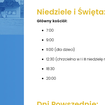
Niedziele i Święta
Główny kościół:
7:00
9:00
11:00 (dla dzieci)
12:30 (chrzcielna w I i III niedziel
18:30
20:00
Dni Powszednie: