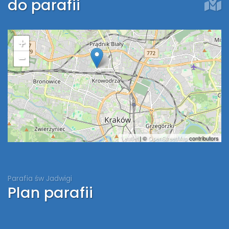
do parafii
+
−
Leaflet
| ©
OpenStreetMap
contributors
Parafia św Jadwigi
Plan parafii