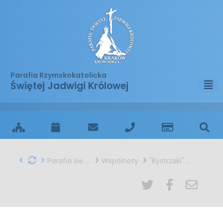
Parafia Rzymskokatolicka
Świętej Jadwigi Królowej
Parafia św. Jadwigi w Krakowie
Wspólnoty
"Bystrzaki" - wspólnota niepełnosprawnych