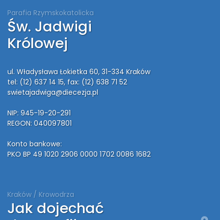
Parafia Rzymskokatolicka
Św. Jadwigi
Królowej
ul. Władysława Łokietka 60, 31-334 Kraków
tel: (12) 637 14 15
, fax: (12) 638 71 52
swietajadwiga@diecezja.pl
NIP: 945-19-20-291
REGON: 040097801
Konto bankowe:
PKO BP 49 1020 2906 0000 1702 0086 1682
Kraków / Krowodrza
Jak dojechać