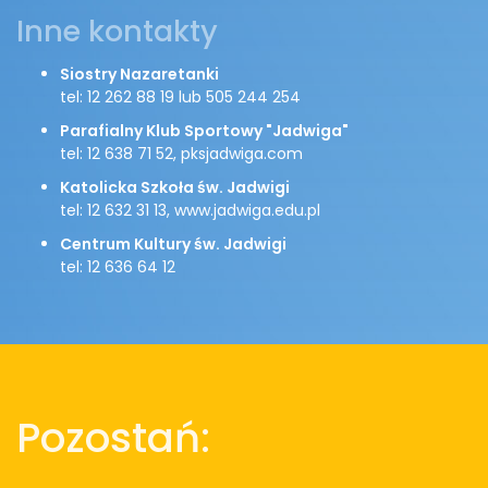
Inne kontakty
Siostry Nazaretanki
tel: 12 262 88 19 lub 505 244 254
Parafialny Klub Sportowy "Jadwiga"
tel: 12 638 71 52, pksjadwiga.com
Katolicka Szkoła św. Jadwigi
tel: 12 632 31 13, www.jadwiga.edu.pl
Centrum Kultury św. Jadwigi
tel: 12 636 64 12
Pozostań: