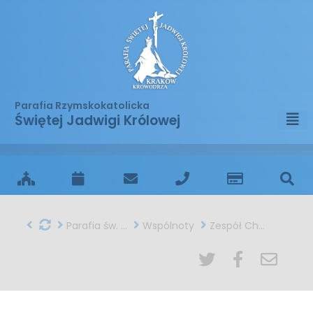
Parafia Rzymskokatolicka
Świętej Jadwigi Królowej
Parafia św. Jadwigi w Krakowie
Wspólnoty
Zespół Charytatywny