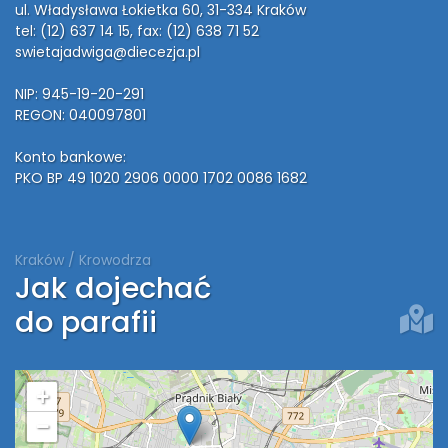
ul. Władysława Łokietka 60, 31-334 Kraków
tel: (12) 637 14 15
, fax: (12) 638 71 52
swietajadwiga@diecezja.pl
NIP: 945-19-20-291
REGON: 040097801
Konto bankowe:
PKO BP 49 1020 2906 0000 1702 0086 1682
Kraków / Krowodrza
Jak dojechać
do parafii
+
−