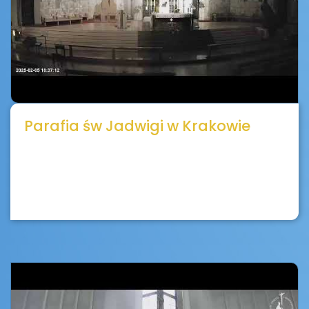
Parafia św Jadwigi w Krakowie