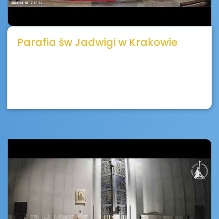
Parafia św Jadwigi w Krakowie