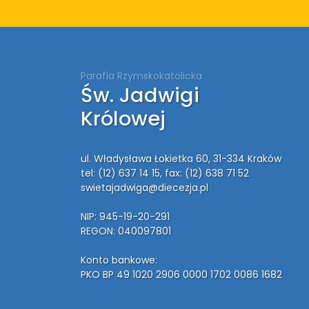
Parafia Rzymskokatolicka
Św. Jadwigi
Królowej
ul. Władysława Łokietka 60, 31-334 Kraków
tel: (12) 637 14 15
, fax: (12) 638 71 52
swietajadwiga@diecezja.pl
NIP: 945-19-20-291
REGON: 040097801
Konto bankowe:
PKO BP 49 1020 2906 0000 1702 0086 1682