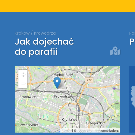
Kraków / Krowodrza
Pa
Jak dojechać
P
do parafii
+
−
Leaflet
| ©
OpenStreetMap
contributors