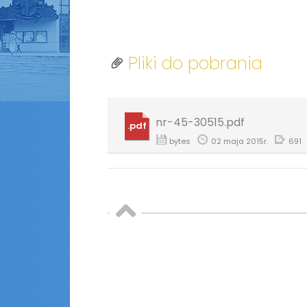
Pliki do pobrania
nr-45-30515.pdf
.pdf
bytes
02 maja 2015r.
691