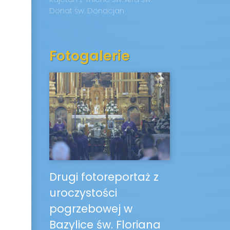
Donat
św. Donacjan
Fotogalerie
Drugi fotoreportaż z
uroczystości
pogrzebowej w
Bazylice św. Floriana