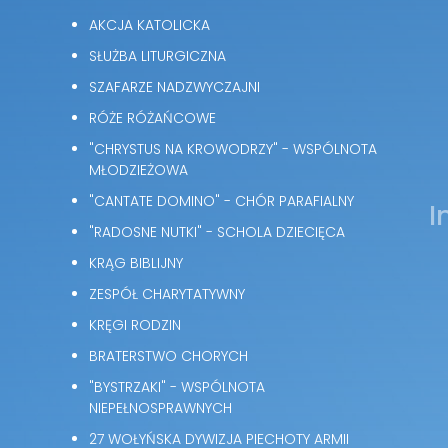
AKCJA KATOLICKA
SŁUŻBA LITURGICZNA
SZAFARZE NADZWYCZAJNI
RÓŻE RÓŻAŃCOWE
"CHRYSTUS NA KROWODRZY" - WSPÓLNOTA
MŁODZIEŻOWA
"CANTATE DOMINO" - CHÓR PARAFIALNY
I
"RADOSNE NUTKI" - SCHOLA DZIECIĘCA
KRĄG BIBLIJNY
ZESPÓŁ CHARYTATYWNY
KRĘGI RODZIN
BRATERSTWO CHORYCH
"BYSTRZAKI" - WSPÓLNOTA
NIEPEŁNOSPRAWNYCH
27 WOŁYŃSKA DYWIZJA PIECHOTY ARMII