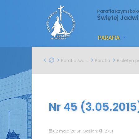
Parafia Rzymskok
Świętej Jadwi
PARAFIA
Parafia św. Jadwigi w Krakowie
Parafia
Biuletyn parafial
Nr 45 (3.05.2015
02 maja 2015r. Odsłon:
2731