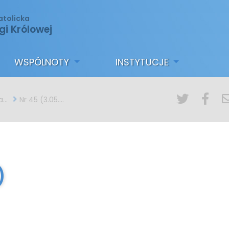
atolicka
gi Królowej
WSPÓLNOTY
INSTYTUCJE
ny
Nr 45 (3.05.2015)
)