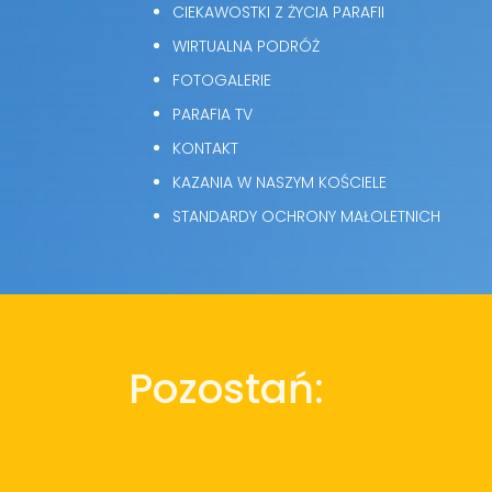
CIEKAWOSTKI Z ŻYCIA PARAFII
WIRTUALNA PODRÓŻ
FOTOGALERIE
PARAFIA TV
KONTAKT
KAZANIA W NASZYM KOŚCIELE
STANDARDY OCHRONY MAŁOLETNICH
Pozostań: