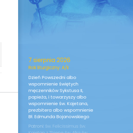
7 sierpnia 2026
Rok liturgiczny: A/II
Dzień Powszedni albo
wspomnienie świętych
męczenników Sykstusa II,
papieża, i towarzyszy albo
wspomnienie św. Kajetana,
prezbitera albo wspomnienie
Bł. Edmunda Bojanowskiego
Patroni:
św. Felicissimus
św.
Kajetan z Thiene
św. Afra
św.