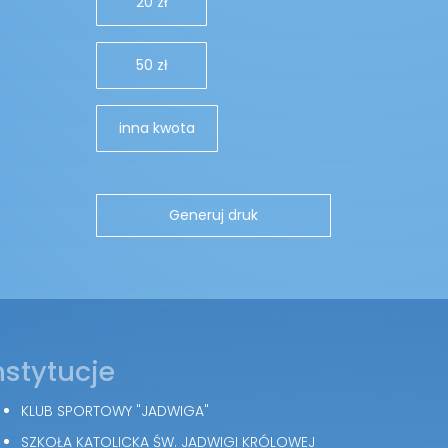
20 zł
50 zł
inna kwota
nstytucje
KLUB SPORTOWY "JADWIGA"
SZKOŁA KATOLICKA ŚW. JADWIGI KRÓLOWEJ