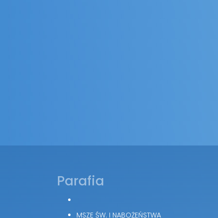
Parafia
MSZE ŚW. I NABOŻEŃSTWA