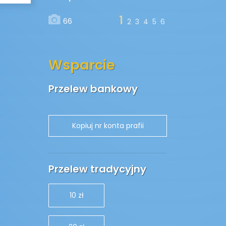
1
66
2
3
4
5
6
Wsparcie
Przelew bankowy
Przelew tradycyjny
10 zł