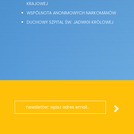
KRAJOWEJ
WSPÓLNOTA ANONIMOWYCH NARKOMANÓW
DUCHOWY SZPITAL ŚW. JADWIGI KRÓLOWEJ