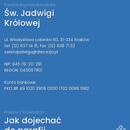
Parafia Rzymskokatolicka
Św. Jadwigi
Królowej
ul. Władysława Łokietka 60, 31-334 Kraków
tel: (12) 637 14 15
, fax: (12) 638 71 52
swietajadwiga@diecezja.pl
NIP: 945-19-20-291
REGON: 040097801
Konto bankowe:
PKO BP 49 1020 2906 0000 1702 0086 1682
Kraków / Krowodrza
Jak dojechać