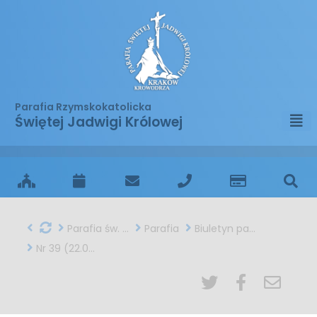
Parafia Rzymskokatolicka
Świętej Jadwigi Królowej
Parafia św. Jadwigi w Krakowie
Parafia
Biuletyn parafialny
Nr 39 (22.03.2015)