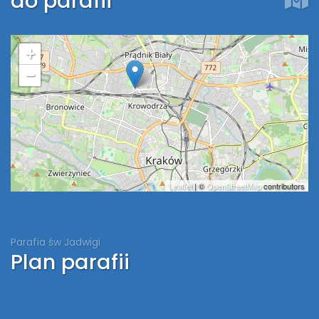
do parafii
+
−
Leaflet
| ©
OpenStreetMap
contributors
Parafia św Jadwigi
Plan parafii