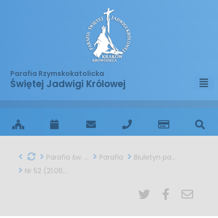
Parafia Rzymskokatolicka
Świętej Jadwigi Królowej
Parafia św. Jadwigi w Krakowie
Parafia
Biuletyn parafialny
Nr 52 (21.06.2015)