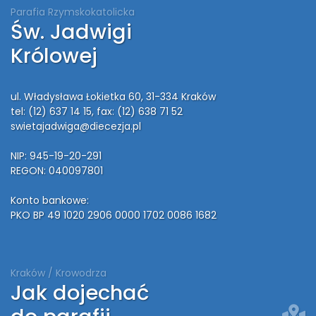
Parafia Rzymskokatolicka
Św. Jadwigi
Królowej
ul. Władysława Łokietka 60, 31-334 Kraków
tel: (12) 637 14 15
, fax: (12) 638 71 52
swietajadwiga@diecezja.pl
NIP: 945-19-20-291
REGON: 040097801
Konto bankowe:
PKO BP 49 1020 2906 0000 1702 0086 1682
Kraków / Krowodrza
Jak dojechać