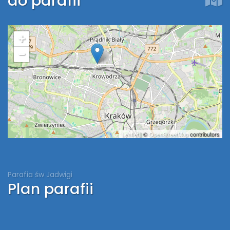
do parafii
+
−
Leaflet
| ©
OpenStreetMap
contributors
Parafia św Jadwigi
Plan parafii