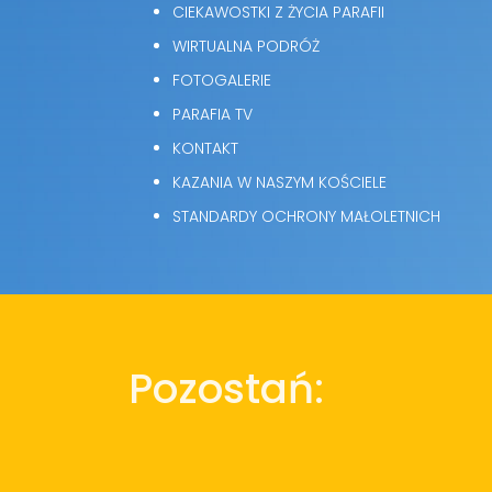
CIEKAWOSTKI Z ŻYCIA PARAFII
WIRTUALNA PODRÓŻ
FOTOGALERIE
PARAFIA TV
KONTAKT
KAZANIA W NASZYM KOŚCIELE
STANDARDY OCHRONY MAŁOLETNICH
Pozostań: