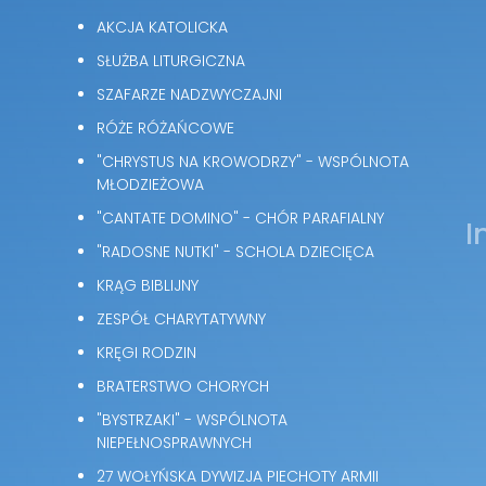
AKCJA KATOLICKA
SŁUŻBA LITURGICZNA
SZAFARZE NADZWYCZAJNI
RÓŻE RÓŻAŃCOWE
"CHRYSTUS NA KROWODRZY" - WSPÓLNOTA
MŁODZIEŻOWA
"CANTATE DOMINO" - CHÓR PARAFIALNY
I
"RADOSNE NUTKI" - SCHOLA DZIECIĘCA
KRĄG BIBLIJNY
ZESPÓŁ CHARYTATYWNY
KRĘGI RODZIN
BRATERSTWO CHORYCH
"BYSTRZAKI" - WSPÓLNOTA
NIEPEŁNOSPRAWNYCH
27 WOŁYŃSKA DYWIZJA PIECHOTY ARMII