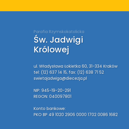
Parafia Rzymskokatolicka
Św. Jadwigi
Królowej
ul. Władysława Łokietka 60, 31-334 Kraków
tel: (12) 637 14 15
, fax: (12) 638 71 52
swietajadwiga@diecezja.pl
NIP: 945-19-20-291
REGON: 040097801
Konto bankowe:
PKO BP 49 1020 2906 0000 1702 0086 1682