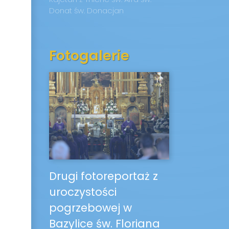
Donat
św. Donacjan
Fotogalerie
Drugi fotoreportaż z
uroczystości
pogrzebowej w
Bazylice św. Floriana