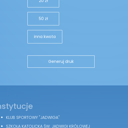
20 zł
50 zł
inna kwota
nstytucje
KLUB SPORTOWY "JADWIGA"
SZKOŁA KATOLICKA ŚW. JADWIGI KRÓLOWEJ