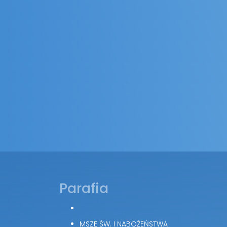
Parafia
MSZE ŚW. I NABOŻEŃSTWA