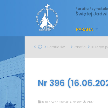
Parafia Rzymskok
Świętej Jadwi
PARAFIA
Parafia św. Jadwigi w Krakowie
Parafia
Biuletyn parafial
Nr 396 (16.06.20
15 czerwca 2024r. Odsłon:
2197