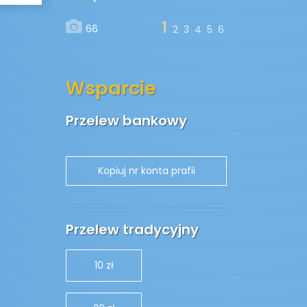
1
66
2
3
4
5
6
Wsparcie
Przelew bankowy
Przelew tradycyjny
10 zł