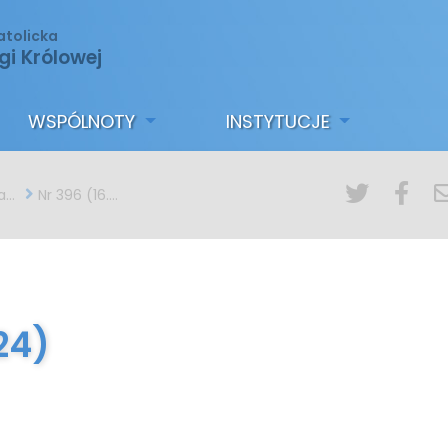
atolicka
gi Królowej
WSPÓLNOTY
INSTYTUCJE
ny
Nr 396 (16.06.2024)
24)