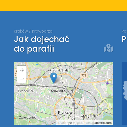
Kraków / Krowodrza
Pa
Jak dojechać
P
do parafii
+
−
Leaflet
| ©
OpenStreetMap
contributors