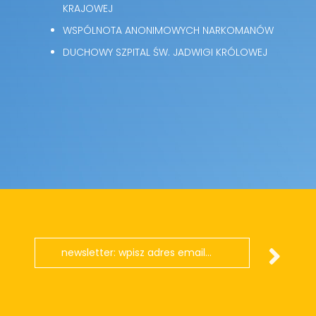
KRAJOWEJ
WSPÓLNOTA ANONIMOWYCH NARKOMANÓW
DUCHOWY SZPITAL ŚW. JADWIGI KRÓLOWEJ