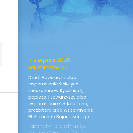
7 sierpnia 2026
Rok liturgiczny: A/II
Dzień Powszedni albo
wspomnienie świętych
męczenników Sykstusa II,
papieża, i towarzyszy albo
wspomnienie św. Kajetana,
prezbitera albo wspomnienie
Bł. Edmunda Bojanowskiego
Patroni:
św. Felicissimus
św.
Kajetan z Thiene
św. Afra
św.