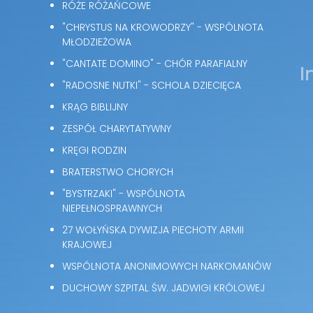
RÓŻE RÓŻAŃCOWE
"CHRYSTUS NA KROWODRZY" - WSPÓLNOTA
MŁODZIEŻOWA
"CANTATE DOMINO" - CHÓR PARAFIALNY
I
"RADOSNE NUTKI" - SCHOLA DZIECIĘCA
KRĄG BIBLIJNY
ZESPÓŁ CHARYTATYWNY
KRĘGI RODZIN
BRATERSTWO CHORYCH
"BYSTRZAKI" - WSPÓLNOTA
NIEPEŁNOSPRAWNYCH
27 WOŁYŃSKA DYWIZJA PIECHOTY ARMII
KRAJOWEJ
WSPÓLNOTA ANONIMOWYCH NARKOMANÓW
DUCHOWY SZPITAL ŚW. JADWIGI KRÓLOWEJ