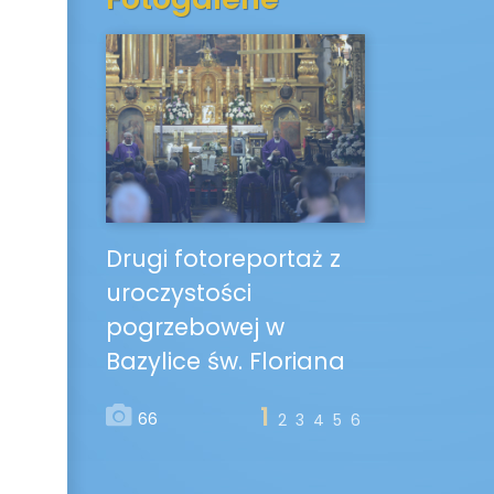
Drugi fotoreportaż z
uroczystości
pogrzebowej w
Bazylice św. Floriana
1
66
2
3
4
5
6