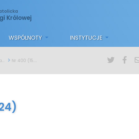
atolicka
gi Królowej
WSPÓLNOTY
INSTYTUCJE
ny
Nr 400 (15.09.2024)
024)