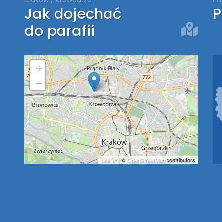
Jak dojechać
P
do parafii
+
−
Leaflet
| ©
OpenStreetMap
contributors