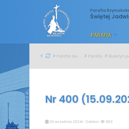
Parafia Rzymskok
Świętej Jadwi
PARAFIA
Parafia św. Jadwigi w Krakowie
Parafia
Biuletyn parafial
Nr 400 (15.09.2
20 września 2024r. Odsłon:
1813