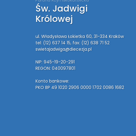
Św. Jadwigi
Królowej
ul. Władysława Łokietka 60, 31-334 Kraków
tel: (12) 637 14 15
, fax: (12) 638 71 52
swietajadwiga@diecezja.pl
NIP: 945-19-20-291
REGON: 040097801
Konto bankowe:
PKO BP 49 1020 2906 0000 1702 0086 1682