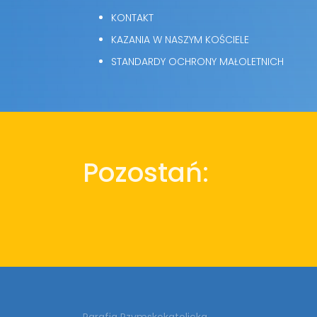
KONTAKT
KAZANIA W NASZYM KOŚCIELE
STANDARDY OCHRONY MAŁOLETNICH
Pozostań:
Parafia Rzymskokatolicka