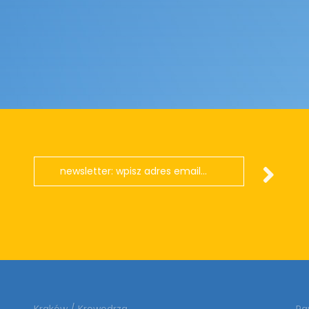
Kraków / Krowodrza
Pa