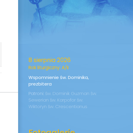
8 sierpnia 2026
Rok liturgiczny: A/II
Wspomnienie św. Dominika,
prezbitera
Patroni:
św. Dominik Guzman
św.
Sewerian
św. Karpofor
św.
Wiktoryn
św. Crescentianus
Fotogalerie