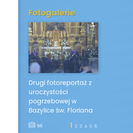
Fotogalerie
Drugi fotoreportaż z
uroczystości
pogrzebowej w
Bazylice św. Floriana
1
66
2
3
4
5
6