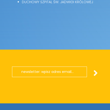
DUCHOWY SZPITAL ŚW. JADWIGI KRÓLOWEJ