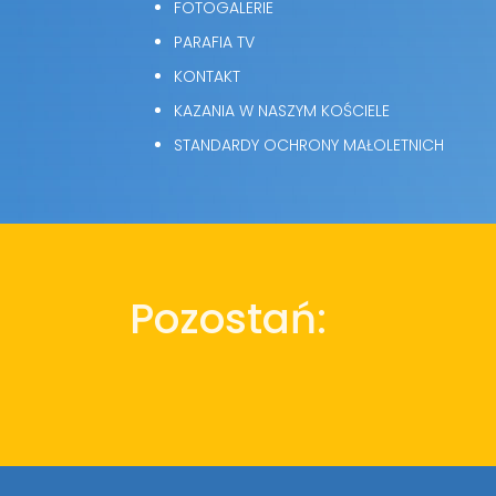
FOTOGALERIE
PARAFIA TV
KONTAKT
KAZANIA W NASZYM KOŚCIELE
STANDARDY OCHRONY MAŁOLETNICH
Pozostań: