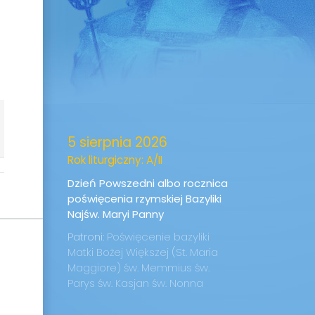
5 sierpnia 2026
Rok liturgiczny: A/II
Dzień Powszedni albo rocznica
poświęcenia rzymskiej Bazyliki
Najśw. Maryi Panny
Patroni:
Poświęcenie bazyliki
Matki Bożej Większej (St. Maria
Maggiore)
św. Memmius
św.
Parys
św. Kasjan
św. Nonna