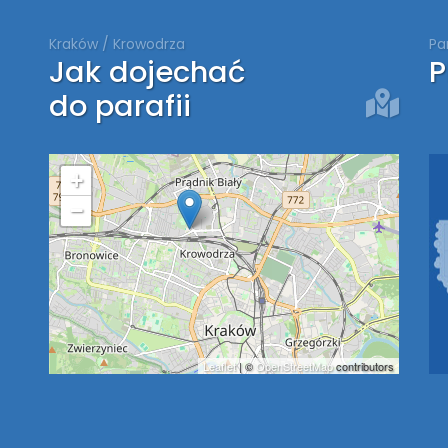
Kraków / Krowodrza
Pa
Jak dojechać
P
do parafii
+
−
Leaflet
| ©
OpenStreetMap
contributors