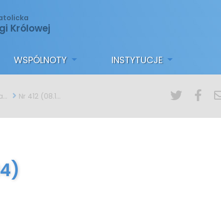
atolicka
gi Królowej
WSPÓLNOTY
INSTYTUCJE
ny
Nr 412 (08.12.2024)
24)