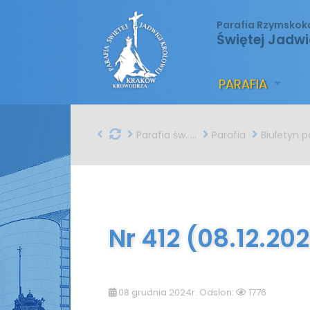
Parafia Rzymskok
Świętej Jadwi
PARAFIA
Parafia św. Jadwigi w Krakowie
Parafia
Biuletyn parafial
Nr 412 (08.12.20
08 grudnia 2024r. Odsłon:
1776