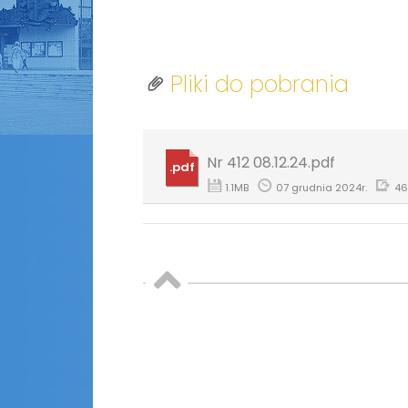
Pliki do pobrania
Nr 412 08.12.24.pdf
.pdf
1.1MB
07 grudnia 2024r.
46