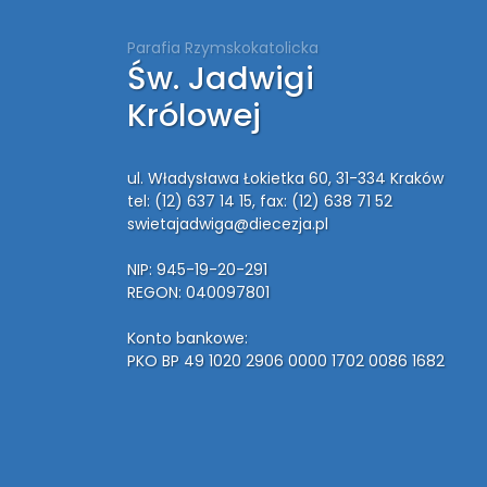
Parafia Rzymskokatolicka
Św. Jadwigi
Królowej
ul. Władysława Łokietka 60, 31-334 Kraków
tel: (12) 637 14 15
, fax: (12) 638 71 52
swietajadwiga@diecezja.pl
NIP: 945-19-20-291
REGON: 040097801
Konto bankowe:
PKO BP 49 1020 2906 0000 1702 0086 1682