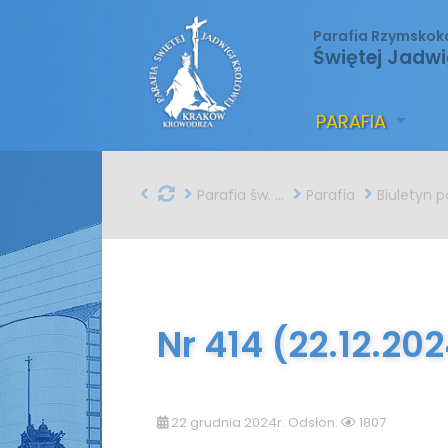
Parafia Rzymskok
Świętej Jadwi
PARAFIA
Parafia św. Jadwigi w Krakowie
Parafia
Biuletyn parafial
Nr 414 (22.12.20
22 grudnia 2024r. Odsłon:
1807