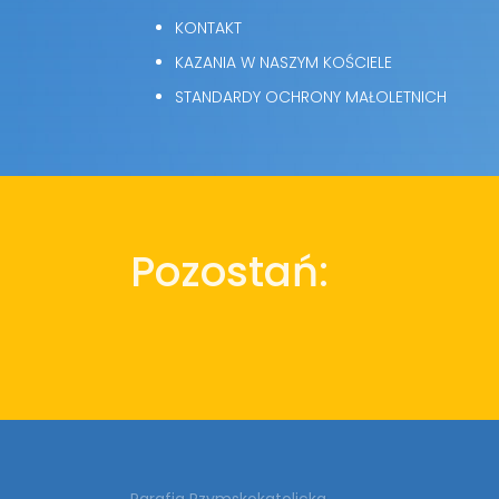
KONTAKT
KAZANIA W NASZYM KOŚCIELE
STANDARDY OCHRONY MAŁOLETNICH
Pozostań:
Parafia Rzymskokatolicka