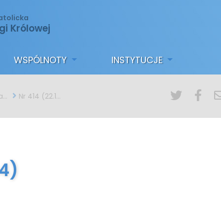
atolicka
gi Królowej
WSPÓLNOTY
INSTYTUCJE
ny
Nr 414 (22.12.2024)
24)