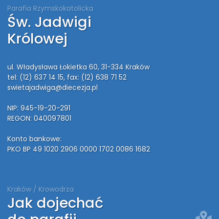
Parafia Rzymskokatolicka
Św. Jadwigi
Królowej
ul. Władysława Łokietka 60, 31-334 Kraków
tel: (12) 637 14 15
, fax: (12) 638 71 52
swietajadwiga@diecezja.pl
NIP: 945-19-20-291
REGON: 040097801
Konto bankowe:
PKO BP 49 1020 2906 0000 1702 0086 1682
Kraków / Krowodrza
Jak dojechać