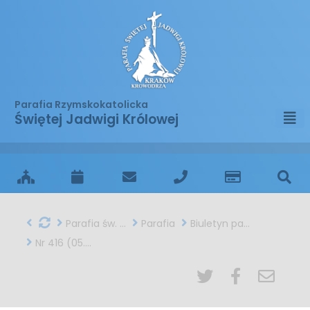
Parafia Rzymskokatolicka
Świętej Jadwigi Królowej
Parafia św. Jadwigi w Krakowie
Parafia
Biuletyn parafialny
Nr 416 (05.01.2025)