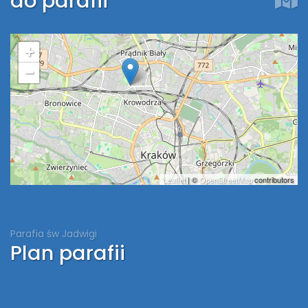
do parafii
+
−
Leaflet
| ©
OpenStreetMap
contributors
Parafia św Jadwigi
Plan parafii