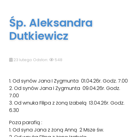
Śp. Aleksandra
Dutkiewicz
23 lutego Odsłon:
548
1. Od synów Jana I Zygmunta 01.04.26r. Godz. 7.00
2. Od synów Jana I Zygmunta 09.04.26r. Godz.
7.00
3. Od wnuka Filipa z żoną Izabelą 13.04.26r. Godz.
6.30
Poza parafią :
1. Od syna Jana z żoną Anną 2 Msze św.