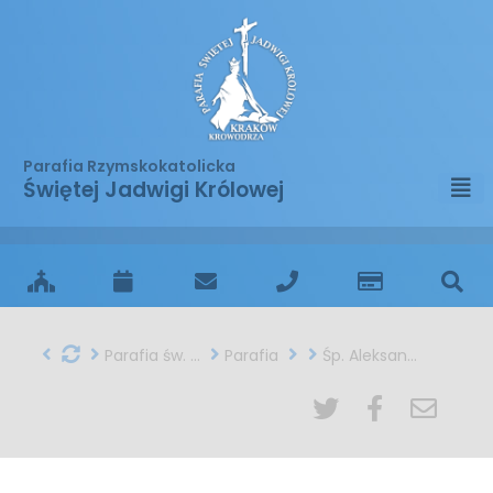
Parafia Rzymskokatolicka
Świętej Jadwigi Królowej
Parafia św. Jadwigi w Krakowie
Parafia
Śp. Aleksandra Dutkiewicz