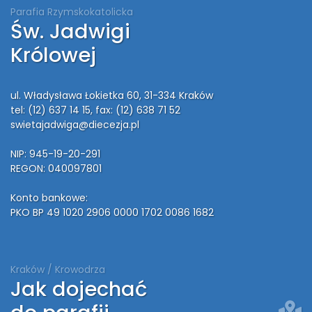
Parafia Rzymskokatolicka
Św. Jadwigi
Królowej
ul. Władysława Łokietka 60, 31-334 Kraków
tel: (12) 637 14 15
, fax: (12) 638 71 52
swietajadwiga@diecezja.pl
NIP: 945-19-20-291
REGON: 040097801
Konto bankowe:
PKO BP 49 1020 2906 0000 1702 0086 1682
Kraków / Krowodrza
Jak dojechać