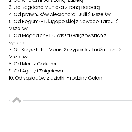
2. Od wnuka Filipa z żoną Izabelą
3. Od Bogdana Muniaka z żoną Barbarą
4. Od prawnuków Aleksandra i Julii 2 Msze św.
5. Od Bogumiły Długopolskiej z Nowego Targu 2
Msze św.
6. Od Magdaleny i Łukasza Gałęzowskich z
synem
7. Od Krzysztofa i Moniki Skrzypniak z Ludźmierza 2
Msze św.
8. Od Marii z Córkami
9. Od Agaty i Zbigniewa
10. Od sąsiadów z działki - rodziny Galon