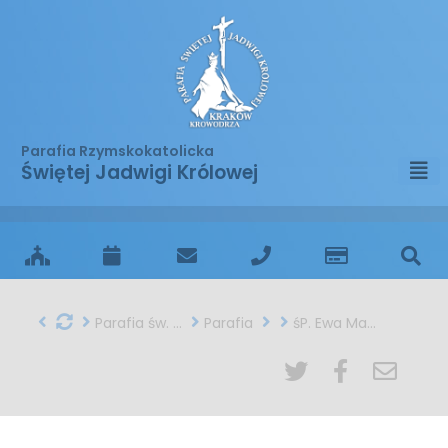
Parafia Rzymskokatolicka
Świętej Jadwigi Królowej
Parafia św. Jadwigi w Krakowie
Parafia
śP. Ewa Mazurkowska - Morasiewicz