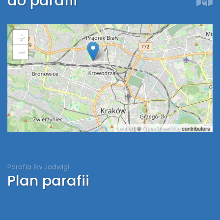
do parafii
+
−
Leaflet
| ©
OpenStreetMap
contributors
Parafia św Jadwigi
Plan parafii