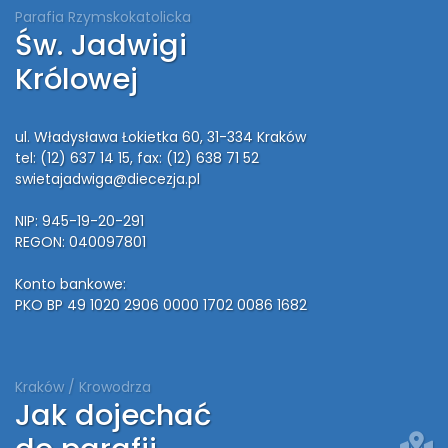
Parafia Rzymskokatolicka
Św. Jadwigi
Królowej
ul. Władysława Łokietka 60, 31-334 Kraków
tel: (12) 637 14 15
, fax: (12) 638 71 52
swietajadwiga@diecezja.pl
NIP: 945-19-20-291
REGON: 040097801
Konto bankowe:
PKO BP 49 1020 2906 0000 1702 0086 1682
Kraków / Krowodrza
Jak dojechać