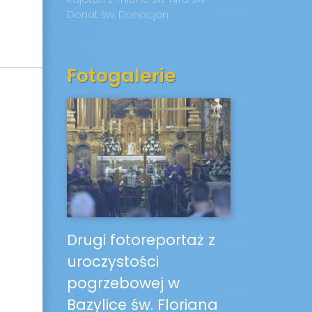
Donat
św. Donacjan
Fotogalerie
Drugi fotoreportaż z
uroczystości
pogrzebowej w
Bazylice św. Floriana