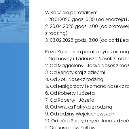
W Kościele parafialnym:
1. 28.01.2026 godz. 6:30 (od Andrzeja 
2. 26.04.2026 godz. 7:00 (od bratow
z rodziną)
3. 03.02.2026 godz. 8:00 (od córki Be
Poza Kościołem parafialnym zostaną
1. Od Lucyny i Tadeusza Nosek z rodz
2. Od Magdaleny i Jacka Nosek z rod
3. Od Renaty Kraj z dziećmi
4. Od Zofii Nosek z rodziną
5. Od Małgorzaty i Romana Nosek z r
6. Od Roberty i Józefa
7. Od Roberty i Józefa
8. Od wnuka Patryka z rodziną
9. Od rodziny Wojciechowskich
10. Od córki Beaty i męża Jana z dzie
11. Od sąsiadów Fołtów