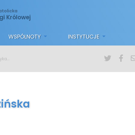
atolicka
gi Królowej
WSPÓLNOTY
INSTYTUCJE
zińska
zińska