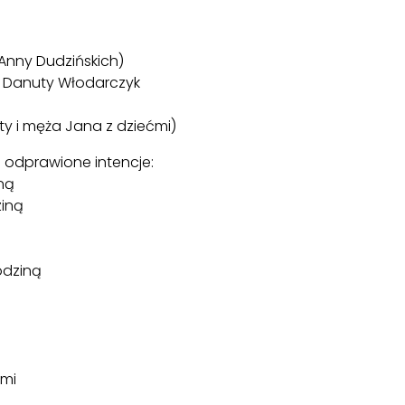
i Anny Dudzińskich)
ej Danuty Włodarczyk
aty i męża Jana z dziećmi)
 odprawione intencje:
iną
ziną
odziną
ćmi