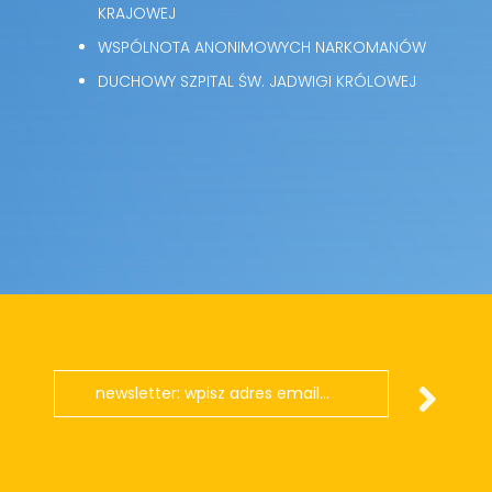
KRAJOWEJ
WSPÓLNOTA ANONIMOWYCH NARKOMANÓW
DUCHOWY SZPITAL ŚW. JADWIGI KRÓLOWEJ