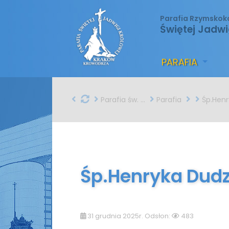
Parafia Rzymskok
Świętej Jadwi
PARAFIA
Parafia św. Jadwigi w Krakowie
Parafia
Śp.Henryka Dud
Śp.Henryka Dud
31 grudnia 2025r. Odsłon:
483