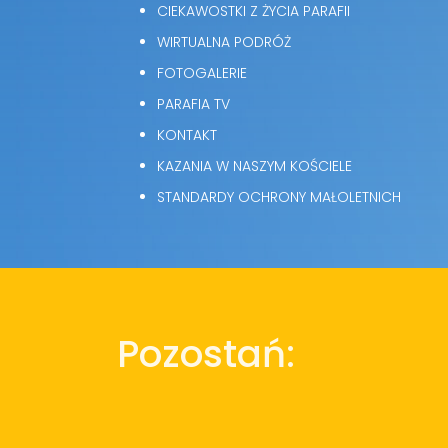
CIEKAWOSTKI Z ŻYCIA PARAFII
WIRTUALNA PODRÓŻ
FOTOGALERIE
PARAFIA TV
KONTAKT
KAZANIA W NASZYM KOŚCIELE
STANDARDY OCHRONY MAŁOLETNICH
Pozostań: