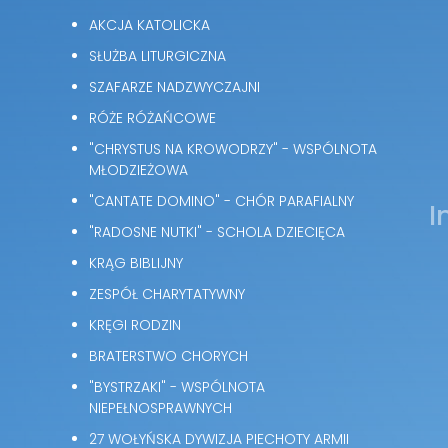
AKCJA KATOLICKA
SŁUŻBA LITURGICZNA
SZAFARZE NADZWYCZAJNI
RÓŻE RÓŻAŃCOWE
"CHRYSTUS NA KROWODRZY" - WSPÓLNOTA
MŁODZIEŻOWA
"CANTATE DOMINO" - CHÓR PARAFIALNY
I
"RADOSNE NUTKI" - SCHOLA DZIECIĘCA
KRĄG BIBLIJNY
ZESPÓŁ CHARYTATYWNY
KRĘGI RODZIN
BRATERSTWO CHORYCH
"BYSTRZAKI" - WSPÓLNOTA
NIEPEŁNOSPRAWNYCH
27 WOŁYŃSKA DYWIZJA PIECHOTY ARMII