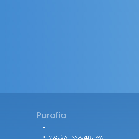
Parafia
MSZE ŚW. I NABOŻEŃSTWA