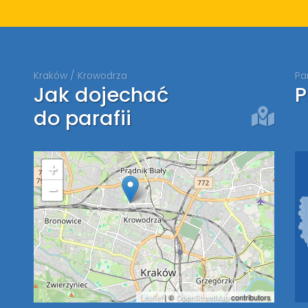
Kraków / Krowodrza
Pa
Jak dojechać
P
do parafii
+
−
Leaflet
| ©
OpenStreetMap
contributors