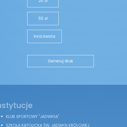
20 zł
50 zł
inna kwota
nstytucje
KLUB SPORTOWY "JADWIGA"
SZKOŁA KATOLICKA ŚW. JADWIGI KRÓLOWEJ