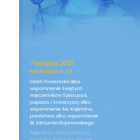
7 sierpnia 2026
Rok liturgiczny: A/II
Dzień Powszedni albo
wspomnienie świętych
męczenników Sykstusa II,
papieża, i towarzyszy albo
wspomnienie św. Kajetana,
prezbitera albo wspomnienie
Bł. Edmunda Bojanowskiego
Patroni:
św. Felicissimus
św.
Kajetan z Thiene
św. Afra
św.