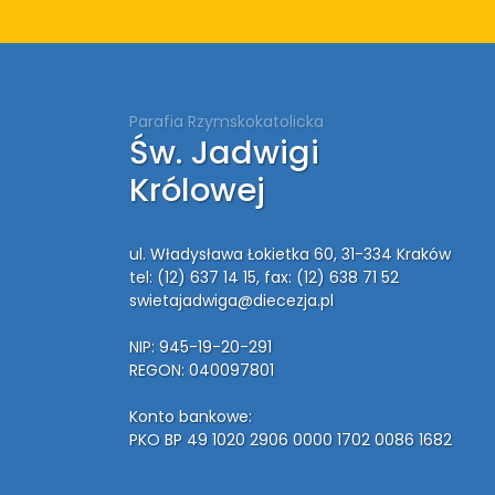
Parafia Rzymskokatolicka
Św. Jadwigi
Królowej
ul. Władysława Łokietka 60, 31-334 Kraków
tel: (12) 637 14 15
, fax: (12) 638 71 52
swietajadwiga@diecezja.pl
NIP: 945-19-20-291
REGON: 040097801
Konto bankowe:
PKO BP 49 1020 2906 0000 1702 0086 1682