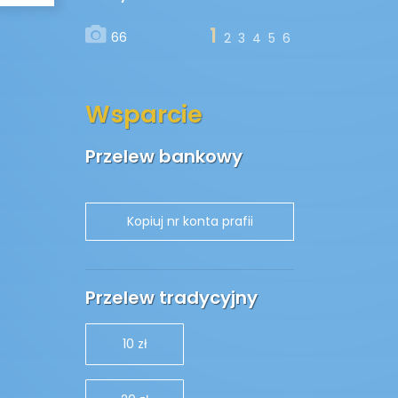
1
66
2
3
4
5
6
Wsparcie
Przelew bankowy
Przelew tradycyjny
10 zł