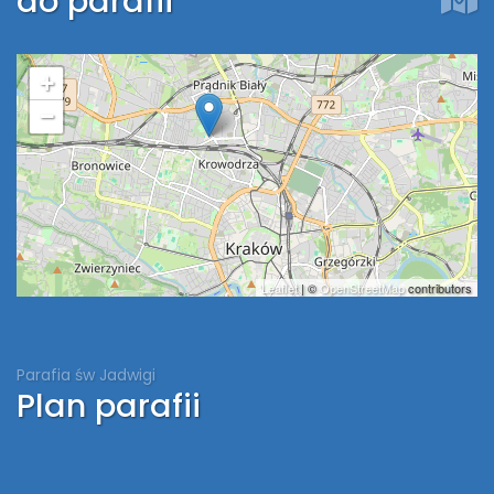
do parafii
+
−
Leaflet
| ©
OpenStreetMap
contributors
Parafia św Jadwigi
Plan parafii