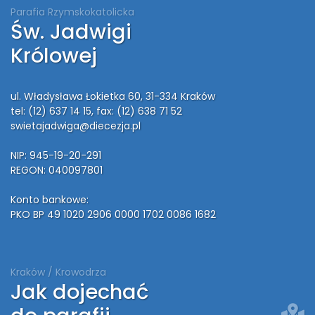
Parafia Rzymskokatolicka
Św. Jadwigi
Królowej
ul. Władysława Łokietka 60, 31-334 Kraków
tel: (12) 637 14 15
, fax: (12) 638 71 52
swietajadwiga@diecezja.pl
NIP: 945-19-20-291
REGON: 040097801
Konto bankowe:
PKO BP 49 1020 2906 0000 1702 0086 1682
Kraków / Krowodrza
Jak dojechać