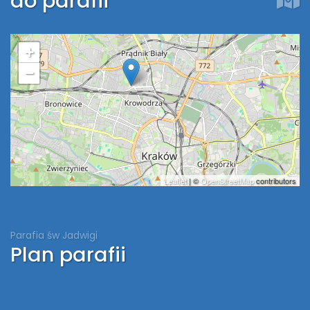
do parafii
+
−
Leaflet
| ©
OpenStreetMap
contributors
Parafia św Jadwigi
Plan parafii