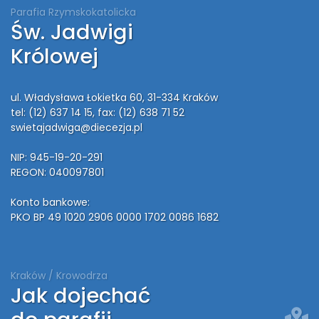
Parafia Rzymskokatolicka
Św. Jadwigi
Królowej
ul. Władysława Łokietka 60, 31-334 Kraków
tel: (12) 637 14 15
, fax: (12) 638 71 52
swietajadwiga@diecezja.pl
NIP: 945-19-20-291
REGON: 040097801
Konto bankowe:
PKO BP 49 1020 2906 0000 1702 0086 1682
Kraków / Krowodrza
Jak dojechać