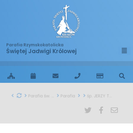
Parafia Rzymskokatolicka
Świętej Jadwigi Królowej
Parafia św. Jadwigi w Krakowie
Parafia
śp. JERZY TATARCZUCH