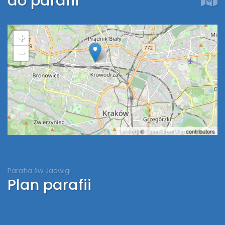
do parafii
+
−
Leaflet
| ©
OpenStreetMap
contributors
Parafia św Jadwigi
Plan parafii