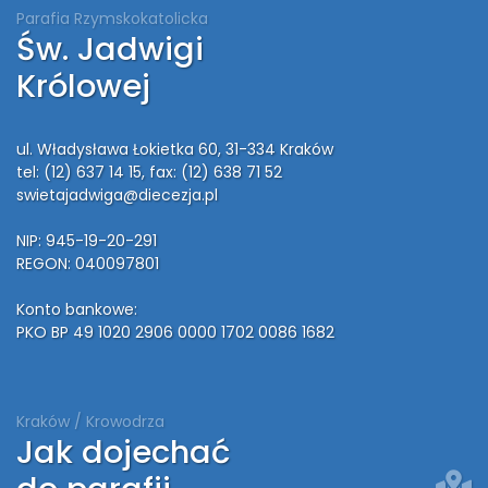
Parafia Rzymskokatolicka
Św. Jadwigi
Królowej
ul. Władysława Łokietka 60, 31-334 Kraków
tel: (12) 637 14 15
, fax: (12) 638 71 52
swietajadwiga@diecezja.pl
NIP: 945-19-20-291
REGON: 040097801
Konto bankowe:
PKO BP 49 1020 2906 0000 1702 0086 1682
Kraków / Krowodrza
Jak dojechać