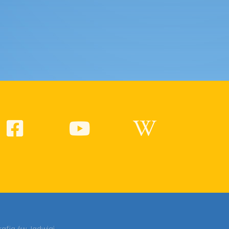
rafia św Jadwigi