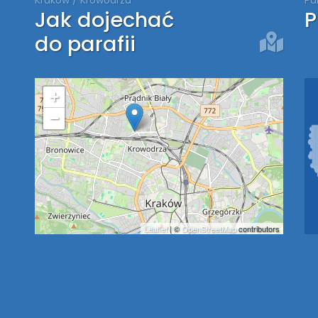
Jak dojechać
P
do parafii
+
−
Leaflet
| ©
OpenStreetMap
contributors