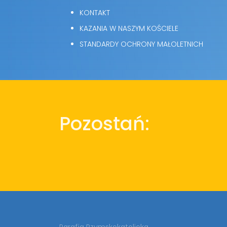
KONTAKT
KAZANIA W NASZYM KOŚCIELE
STANDARDY OCHRONY MAŁOLETNICH
Pozostań:
Parafia Rzymskokatolicka