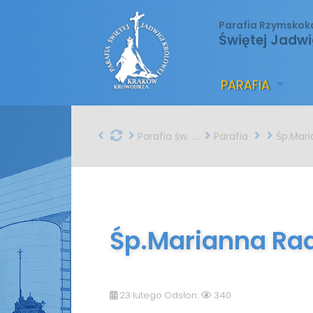
Parafia Rzymskok
Świętej Jadwi
PARAFIA
Parafia św. Jadwigi w Krakowie
Parafia
Śp.Marianna 
Śp.Marianna Ra
23 lutego Odsłon:
340