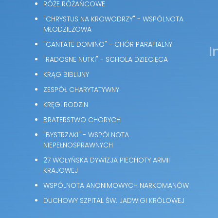
RÓŻE RÓŻAŃCOWE
"CHRYSTUS NA KROWODRZY" - WSPÓLNOTA
MŁODZIEŻOWA
"CANTATE DOMINO" - CHÓR PARAFIALNY
I
"RADOSNE NUTKI" - SCHOLA DZIECIĘCA
KRĄG BIBLIJNY
ZESPÓŁ CHARYTATYWNY
KRĘGI RODZIN
BRATERSTWO CHORYCH
"BYSTRZAKI" - WSPÓLNOTA
NIEPEŁNOSPRAWNYCH
27 WOŁYŃSKA DYWIZJA PIECHOTY ARMII
KRAJOWEJ
WSPÓLNOTA ANONIMOWYCH NARKOMANÓW
DUCHOWY SZPITAL ŚW. JADWIGI KRÓLOWEJ