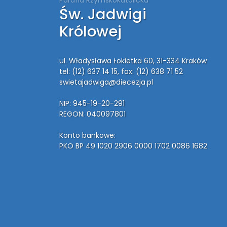
Św. Jadwigi
Królowej
ul. Władysława Łokietka 60, 31-334 Kraków
tel: (12) 637 14 15
, fax: (12) 638 71 52
swietajadwiga@diecezja.pl
NIP: 945-19-20-291
REGON: 040097801
Konto bankowe:
PKO BP 49 1020 2906 0000 1702 0086 1682