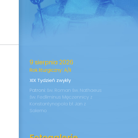
9 sierpnia 2026
Rok liturgiczny: A/II
XIX Tydzień zwykły
Patroni:
św. Roman
św. Nathaeus
św. Fedliminus
Męczennicy z
Konstantynopola
bł. Jan z
Salerno
Fotogalerie