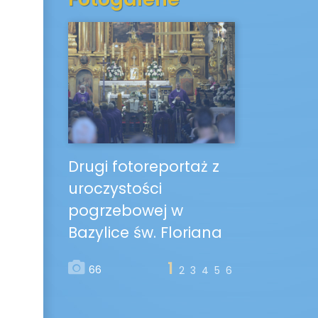
Drugi fotoreportaż z
uroczystości
pogrzebowej w
Bazylice św. Floriana
1
66
2
3
4
5
6