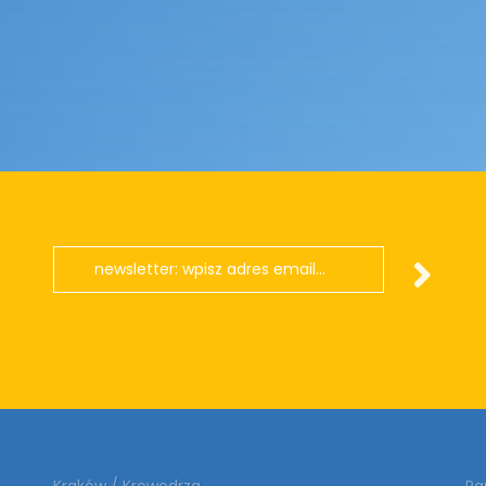
Kraków / Krowodrza
Pa