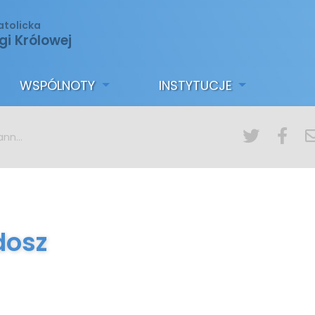
atolicka
gi Królowej
WSPÓLNOTY
INSTYTUCJE
Radosz
dosz