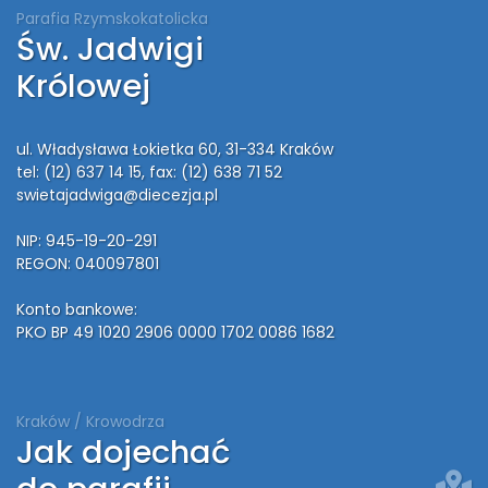
Parafia Rzymskokatolicka
Św. Jadwigi
Królowej
ul. Władysława Łokietka 60, 31-334 Kraków
tel: (12) 637 14 15
, fax: (12) 638 71 52
swietajadwiga@diecezja.pl
NIP: 945-19-20-291
REGON: 040097801
Konto bankowe:
PKO BP 49 1020 2906 0000 1702 0086 1682
Kraków / Krowodrza
Jak dojechać