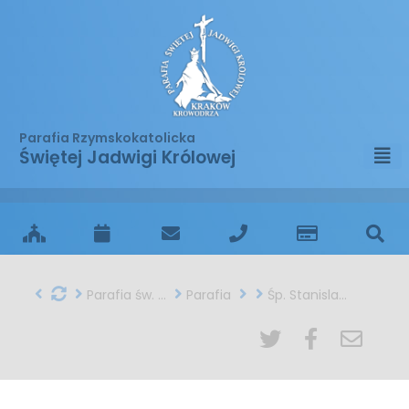
Parafia Rzymskokatolicka
Świętej Jadwigi Królowej
Parafia św. Jadwigi w Krakowie
Parafia
Śp. Stanislaw Nowak