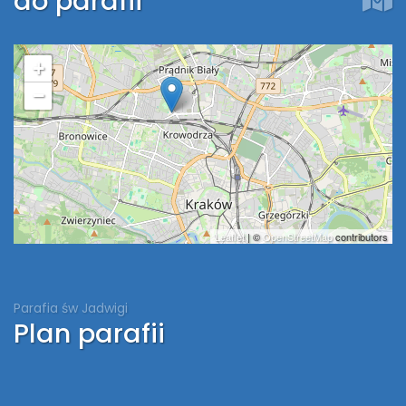
do parafii
+
−
Leaflet
| ©
OpenStreetMap
contributors
Parafia św Jadwigi
Plan parafii