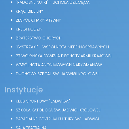
"RADOSNE NUTKI" - SCHOLA DZIECIĘCA
KRĄG BIBLIJNY
ZESPÓŁ CHARYTATYWNY
KRĘGI RODZIN
BRATERSTWO CHORYCH
"BYSTRZAKI" - WSPÓLNOTA NIEPEŁNOSPRAWNYCH
27 WOŁYŃSKA DYWIZJA PIECHOTY ARMII KRAJOWEJ
WSPÓLNOTA ANONIMOWYCH NARKOMANÓW
DUCHOWY SZPITAL ŚW. JADWIGI KRÓLOWEJ
Instytucje
KLUB SPORTOWY "JADWIGA"
SZKOŁA KATOLICKA ŚW. JADWIGI KRÓLOWEJ
PARAFIALNE CENTRUM KULTURY ŚW. JADWIGI
SALA TEATRALNA