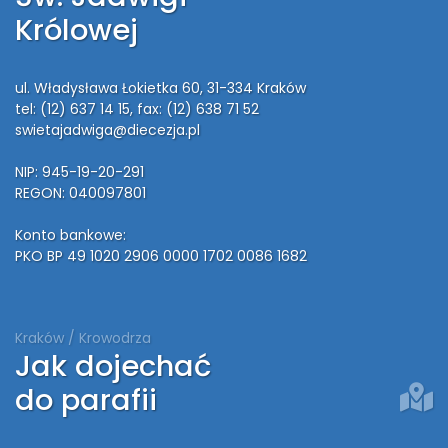
Królowej
ul. Władysława Łokietka 60, 31-334 Kraków
tel: (12) 637 14 15
, fax: (12) 638 71 52
swietajadwiga@diecezja.pl
NIP: 945-19-20-291
REGON: 040097801
Konto bankowe:
PKO BP 49 1020 2906 0000 1702 0086 1682
Kraków / Krowodrza
Jak dojechać
do parafii