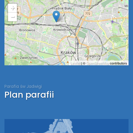
+
−
Leaflet
| ©
OpenStreetMap
contributors
Parafia św Jadwigi
Plan parafii