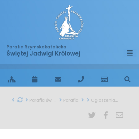
Parafia Rzymskokatolicka
Świętej Jadwigi Królowej
Parafia św. Jadwigi w Krakowie
Parafia
Ogłoszenia na 10. Niedzielę Zwykłą - Odpust ku czci św. Jadwigi Królowej