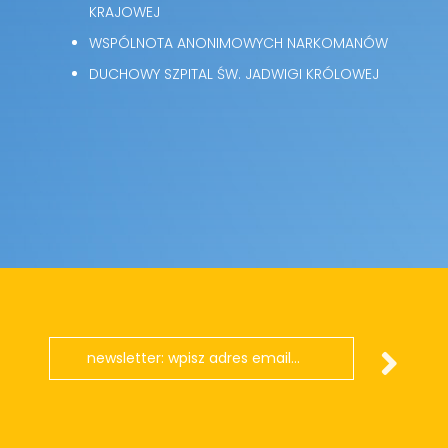
KRAJOWEJ
WSPÓLNOTA ANONIMOWYCH NARKOMANÓW
DUCHOWY SZPITAL ŚW. JADWIGI KRÓLOWEJ