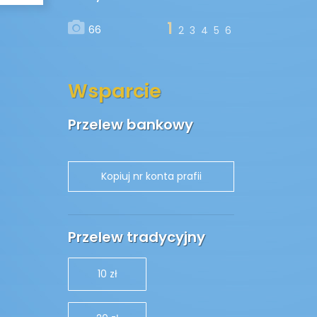
1
66
2
3
4
5
6
Wsparcie
Przelew bankowy
Przelew tradycyjny
10 zł