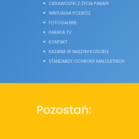
CIEKAWOSTKI Z ŻYCIA PARAFII
WIRTUALNA PODRÓŻ
FOTOGALERIE
PARAFIA TV
KONTAKT
KAZANIA W NASZYM KOŚCIELE
STANDARDY OCHRONY MAŁOLETNICH
Pozostań: