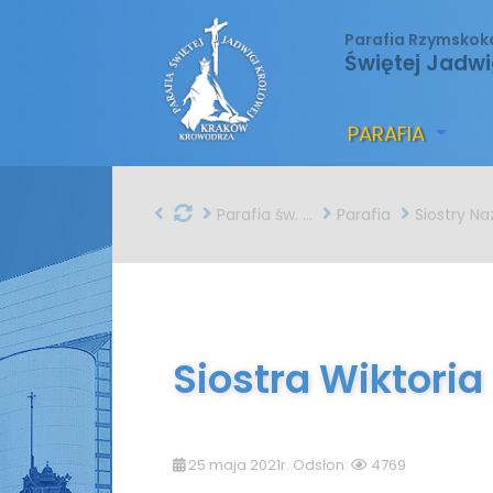
Parafia Rzymskok
Świętej Jadwi
PARAFIA
Parafia św. Jadwigi w Krakowie
Parafia
Siostry Nazaretank
Siostra Wiktoria
25 maja 2021r. Odsłon:
4769