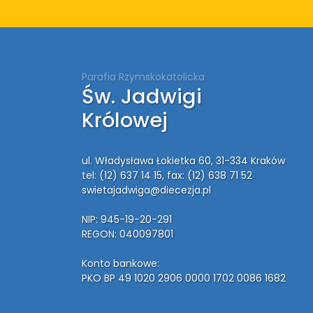
Parafia Rzymskokatolicka
Św. Jadwigi
Królowej
ul. Władysława Łokietka 60, 31-334 Kraków
tel: (12) 637 14 15
, fax: (12) 638 71 52
swietajadwiga@diecezja.pl
NIP: 945-19-20-291
REGON: 040097801
Konto bankowe:
PKO BP 49 1020 2906 0000 1702 0086 1682