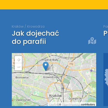
Kraków / Krowodrza
Pa
Jak dojechać
P
do parafii
+
−
Leaflet
| ©
OpenStreetMap
contributors