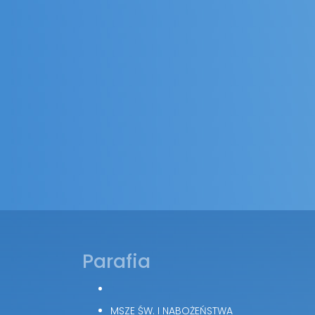
Parafia
MSZE ŚW. I NABOŻEŃSTWA