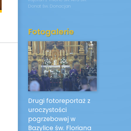
Donat
św. Donacjan
Fotogalerie
Drugi fotoreportaż z
uroczystości
pogrzebowej w
Bazylice św. Floriana