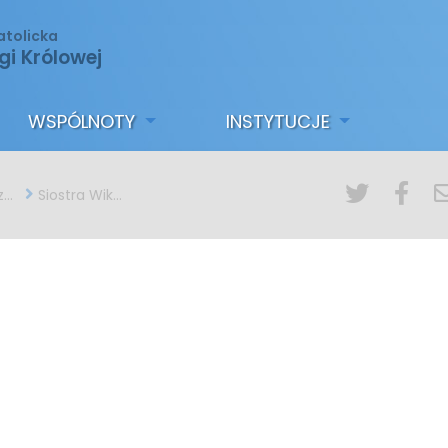
atolicka
gi Królowej
WSPÓLNOTY
INSTYTUCJE
i
Siostra Wiktoria