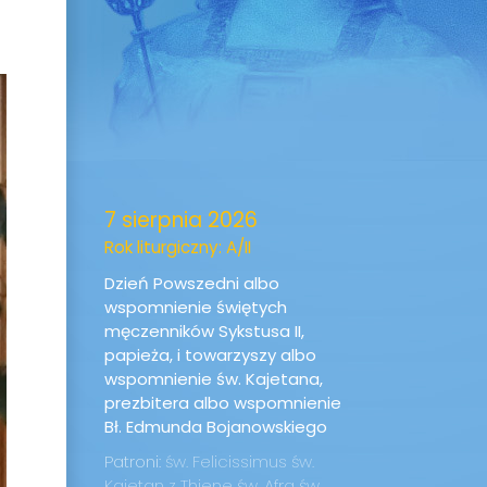
7 sierpnia 2026
Rok liturgiczny: A/II
Dzień Powszedni albo
wspomnienie świętych
męczenników Sykstusa II,
papieża, i towarzyszy albo
wspomnienie św. Kajetana,
prezbitera albo wspomnienie
Bł. Edmunda Bojanowskiego
Patroni:
św. Felicissimus
św.
Kajetan z Thiene
św. Afra
św.