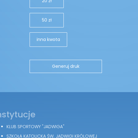
20 zł
50 zł
inna kwota
nstytucje
KLUB SPORTOWY "JADWIGA"
SZKOŁA KATOLICKA ŚW. JADWIGI KRÓLOWEJ