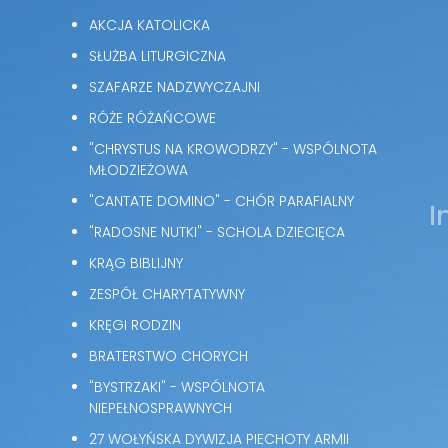
AKCJA KATOLICKA
SŁUŻBA LITURGICZNA
SZAFARZE NADZWYCZAJNI
RÓŻE RÓŻAŃCOWE
"CHRYSTUS NA KROWODRZY" - WSPÓLNOTA
MŁODZIEŻOWA
"CANTATE DOMINO" - CHÓR PARAFIALNY
I
"RADOSNE NUTKI" - SCHOLA DZIECIĘCA
KRĄG BIBLIJNY
ZESPÓŁ CHARYTATYWNY
KRĘGI RODZIN
BRATERSTWO CHORYCH
"BYSTRZAKI" - WSPÓLNOTA
NIEPEŁNOSPRAWNYCH
27 WOŁYŃSKA DYWIZJA PIECHOTY ARMII