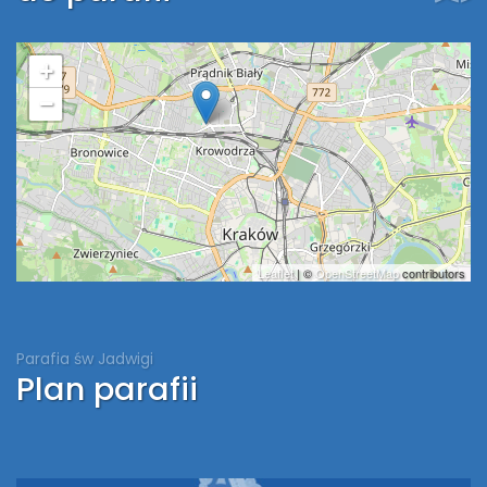
+
−
Leaflet
| ©
OpenStreetMap
contributors
Parafia św Jadwigi
Plan parafii