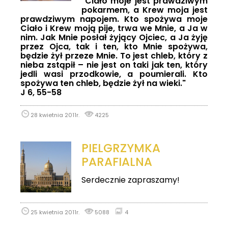
"Ciało moje jest prawdziwym
pokarmem, a Krew moja jest
prawdziwym napojem. Kto spożywa moje
Ciało i Krew moją pije, trwa we Mnie, a Ja w
nim. Jak Mnie posłał żyjący Ojciec, a Ja żyję
przez Ojca, tak i ten, kto Mnie spożywa,
będzie żył przeze Mnie. To jest chleb, który z
nieba zstąpił – nie jest on taki jak ten, który
jedli wasi przodkowie, a poumierali. Kto
spożywa ten chleb, będzie żył na wieki."
J 6, 55-58
28 kwietnia 2011r.
4225
PIELGRZYMKA
PARAFIALNA
Serdecznie zapraszamy!
25 kwietnia 2011r.
5088
4