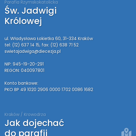
Parafia Rzymskokatolicka
Św. Jadwigi
Królowej
ul. Władysława Łokietka 60, 31-334 Kraków
tel: (12) 637 14 15
, fax: (12) 638 71 52
swietajadwiga@diecezja.pl
NIP: 945-19-20-291
REGON: 040097801
Konto bankowe:
PKO BP 49 1020 2906 0000 1702 0086 1682
Kraków / Krowodrza
Jak dojechać
do parafii