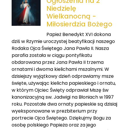
Ogłoszenia na 2
Niedzielę
Wielkanocną -
Miłosierdzia Bożego
Papież Benedykt XVI dokona
dziś w Rzymie uroczystej beatyfikacji naszego
Rodaka Ojca Świętego Jana Pawła II. Nasza
parafia została w ciągu pontyfikatu
obdarowana przez Jana Pawła II trzema
ornatami i dwoma kielichami mszalnymi. W
dzisiejszy wyjątkowy dzień odprawiamy msze
święte, używając kielicha papieskiego i ornatu,
w którym Ojciec Święty odprawiał Mszę św
kanonizacyjną sw. Jadwigi na Błoniach w 1997
roku. Pozostałe dwa ornaty papieskie są dzisiaj
wyeksponowane w prezbiterium przy
portrecie Ojca Świętego. Dziękujmy Bogu za
osobę polskiego Papieża oraz za jego