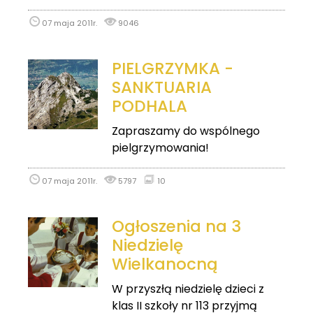
07 maja 2011r.
9046
PIELGRZYMKA -
SANKTUARIA
PODHALA
Zapraszamy do wspólnego
pielgrzymowania!
07 maja 2011r.
5797
10
Ogłoszenia na 3
Niedzielę
Wielkanocną
W przyszłą niedzielę dzieci z
klas II szkoły nr 113 przyjmą