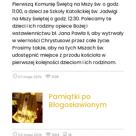
Pierwszą Komunię Świętą na Mszy św. o godz.
11:00, a dzieci ze Szkoły Katolickiej św. Jadwigi
na Mszy świętej o godz. 12:30. Polecamy te
dzieci i ich rodziny opiece Bożej i
wstawiennictwu bł. Jana Pawła II, aby wytrwały
w wierności Chrystusowi przez całe życie.
Prosimy także, aby na tych Mszach św.
udostępnić miejsce z przodu kościoła w
pierwszej kolejności dzieciom i ich rodzinom.
07 maja 2011r.
3135
Pamiątki po
Błogosławionym
02 maja 2011r.
1584
18