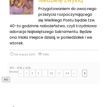
Niedzielę Zwykłą
Przygotowaniem do owocnego
przeżycia rozpoczynającego
się Wielkiego Postu będzie tzw.
40-to godzinne nabożeństwo, czyli trzydniowa
adoracja Najświętszego Sakramentu. Będzie
ona miała miejsce dzisiaj, w poniedziałek i we
wtorek.
06 marca 2011r.
3165
991 - 1018 z 1018
Strona:
«
1
2
3
...
32
33
34
»