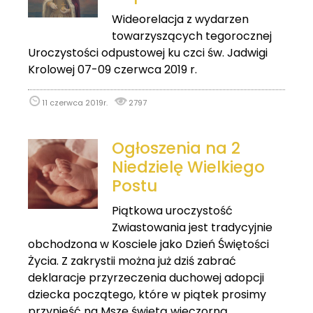
Wideorelacja z wydarzen
towarzyszących tegorocznej
Uroczystości odpustowej ku czci św. Jadwigi
Krolowej 07-09 czerwca 2019 r.
11 czerwca 2019r.
2797
Ogłoszenia na 2
Niedzielę Wielkiego
Postu
Piątkowa uroczystość
Zwiastowania jest tradycyjnie
obchodzona w Kosciele jako Dzień Świętości
Życia. Z zakrystii można już dziś zabrać
deklaracje przyrzeczenia duchowej adopcji
dziecka początego, które w piątek prosimy
przynieść na Mszę świętą wieczorną.