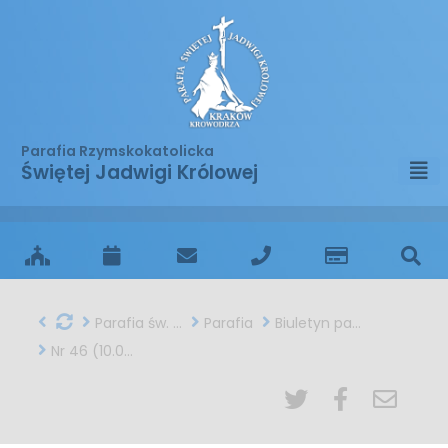
Parafia Rzymskokatolicka
Świętej Jadwigi Królowej
Parafia św. Jadwigi w Krakowie
Parafia
Biuletyn parafialny
Nr 46 (10.05.2015)