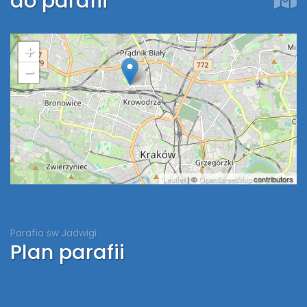
do parafii
+
−
Leaflet
| ©
OpenStreetMap
contributors
Parafia św Jadwigi
Plan parafii