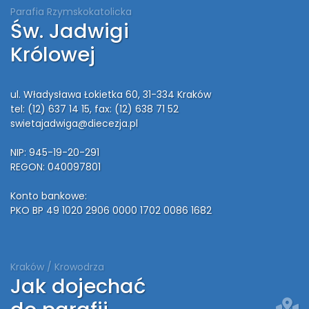
Parafia Rzymskokatolicka
Św. Jadwigi
Królowej
ul. Władysława Łokietka 60, 31-334 Kraków
tel: (12) 637 14 15
, fax: (12) 638 71 52
swietajadwiga@diecezja.pl
NIP: 945-19-20-291
REGON: 040097801
Konto bankowe:
PKO BP 49 1020 2906 0000 1702 0086 1682
Kraków / Krowodrza
Jak dojechać