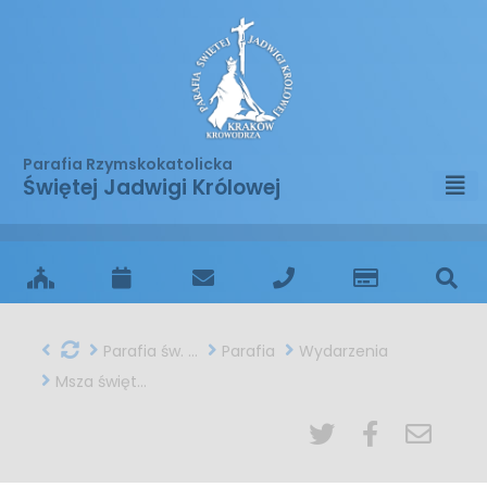
Parafia Rzymskokatolicka
Świętej Jadwigi Królowej
Parafia św. Jadwigi w Krakowie
Parafia
Wydarzenia
Msza święta żałobna - relacja foto/wideo