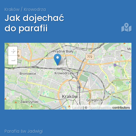
Kraków / Krowodrza
Jak dojechać
do parafii
+
−
Leaflet
| ©
OpenStreetMap
contributors
Parafia św Jadwigi