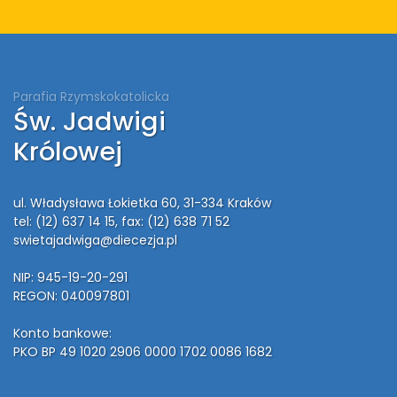
Parafia Rzymskokatolicka
Św. Jadwigi
Królowej
ul. Władysława Łokietka 60, 31-334 Kraków
tel: (12) 637 14 15
, fax: (12) 638 71 52
swietajadwiga@diecezja.pl
NIP: 945-19-20-291
REGON: 040097801
Konto bankowe:
PKO BP 49 1020 2906 0000 1702 0086 1682