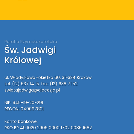
Parafia Rzymskokatolicka
Św. Jadwigi
Królowej
ul. Władysława Łokietka 60, 31-334 Kraków
tel: (12) 637 14 15
, fax: (12) 638 71 52
swietajadwiga@diecezja.pl
NIP: 945-19-20-291
REGON: 040097801
Konto bankowe:
PKO BP 49 1020 2906 0000 1702 0086 1682