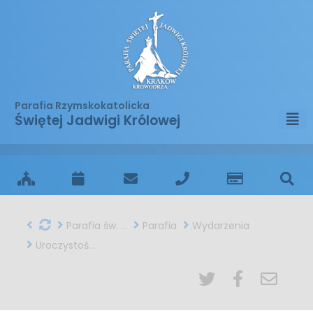
Parafia Rzymskokatolicka
Świętej Jadwigi Królowej
Parafia św. Jadwigi w Krakowie
Parafia
Wydarzenia
Uroczystość Bożego Ciała