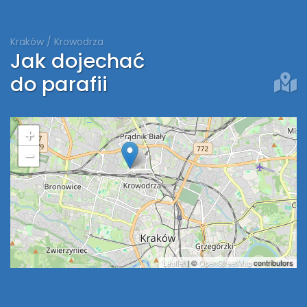
Kraków / Krowodrza
Jak dojechać
do parafii
+
−
Leaflet
| ©
OpenStreetMap
contributors