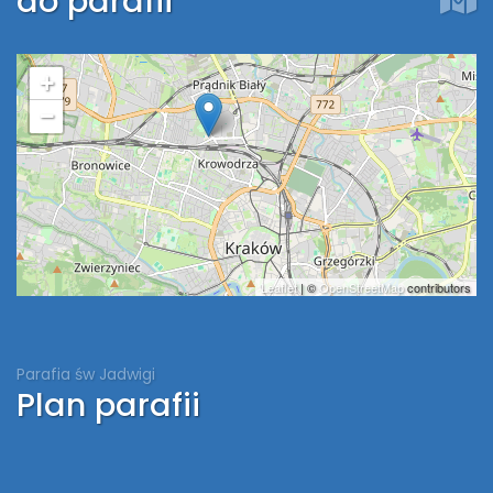
do parafii
+
−
Leaflet
| ©
OpenStreetMap
contributors
Parafia św Jadwigi
Plan parafii