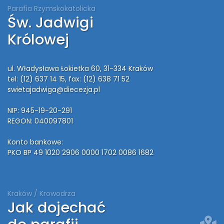
Parafia Rzymskokatolicka
Św. Jadwigi
Królowej
ul. Władysława Łokietka 60, 31-334 Kraków
tel: (12) 637 14 15
, fax: (12) 638 71 52
swietajadwiga@diecezja.pl
NIP: 945-19-20-291
REGON: 040097801
Konto bankowe:
PKO BP 49 1020 2906 0000 1702 0086 1682
Kraków / Krowodrza
Jak dojechać