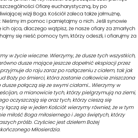
 szczególności Ofiarę eucharystyczną, by po
wiającej wizji Boga. Kościół zaleca także jałmużnę,
: Nieśmy im pomoc i pamiętajmy o nich. Jeśli synowie
ę ich ojca, dlaczego wątpisz, że nasze ofiary za zmarłych
ajmy się nieść pomocy tym, którzy odeszli, i ofiarujmy za
my w życie wieczne. Wierzymy, że dusze tych wszystkich,
zarówno dusze mające jeszcze dopełnić ekspiacji przez
 przyjmuje do raju zaraz po rozłączeniu z ciałem, tak jak
ud Boży po śmierci, która zostanie całkowicie zniszczona
 dusze połączą się ze swymi ciałami… Wierzymy w
cijan, a mianowicie tych, którzy pielgrzymują na ziemi,
o oczyszczają się oraz tych, którzy cieszą się
cy łączą się w jeden Kościół: wierzymy również, że w tym
 miłość Boga miłosiernego i Jego świętych, którzy
szych próśb. Czyściec jest dziełem Bożej
eskończonego Miłosierdzia
.