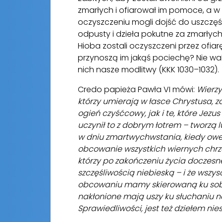
zmarłych i ofiarował im pomoce, a w
oczyszczeniu mogli dojść do uszczęśli
odpusty i dzieła pokutne za zmarłych
Hioba zostali oczyszczeni przez ofiar
przynoszą im jakąś pociechę? Nie wah
nich nasze modlitwy (KKK 1030–1032).
Credo papieża Pawła VI mówi:
Wierzy
którzy umierają w łasce Chrystusa, 
ogień czyśćcowy, jak i te, które Jezus
uczynił to z dobrym łotrem – tworzą l
w dniu zmartwychwstania, kiedy owe
obcowanie wszystkich wiernych chrześ
którzy po zakończeniu życia doczesneg
szczęśliwością niebieską – i że wszys
obcowaniu mamy skierowaną ku sobie
nakłonione mają uszy ku słuchaniu na
Sprawiedliwości, jest też dziełem ni