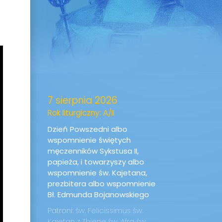
7 sierpnia 2026
Rok liturgiczny: A/II
Dzień Powszedni albo
wspomnienie świętych
męczenników Sykstusa II,
papieża, i towarzyszy albo
wspomnienie św. Kajetana,
prezbitera albo wspomnienie
Bł. Edmunda Bojanowskiego
Patroni:
św. Felicissimus
św.
Kajetan z Thiene
św. Afra
św.