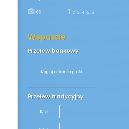
1
66
2
3
4
5
6
Wsparcie
Przelew bankowy
Przelew tradycyjny
10 zł