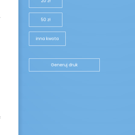
20 zł
50 zł
inna kwota
c