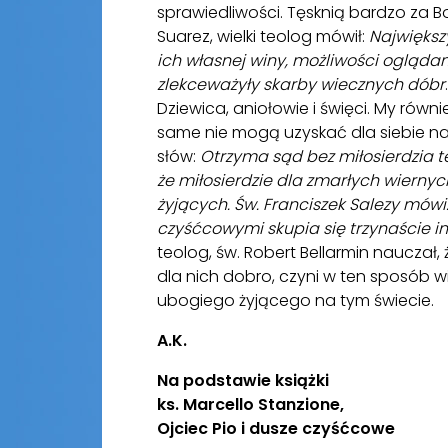
sprawiedliwości. Tęsknią bardzo za B
Suarez, wielki teolog mówił:
Największ
ich własnej winy, możliwości oglądani
zlekceważyły skarby wiecznych dóbr
Dziewica, aniołowie i święci. My ró
same nie mogą uzyskać dla siebie najm
słów:
Otrzyma sąd bez miłosierdzia te
że miłosierdzie dla zmarłych wiernyc
żyjących. Św. Franciszek Salezy mów
czyśćcowymi skupia się trzynaście in
teolog, św. Robert Bellarmin nauczał,
dla nich dobro, czyni w ten sposób wi
ubogiego żyjącego na tym świecie.
A.K.
Na podstawie książki
ks. Marcello Stanzione,
Ojciec Pio i dusze czyśćcowe