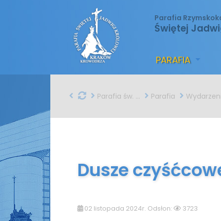
Parafia Rzymskok
Świętej Jadwi
PARAFIA
Parafia św. Jadwigi w Krakowie
Parafia
Wydarzen
Dusze czyśćcow
02 listopada 2024r. Odsłon:
3723