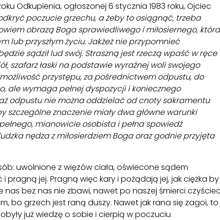
 Roku Odkupienia, ogłoszonej 6 stycznia 1983 roku, Ojciec
odkryć poczucie grzechu, a żeby to osiągnąć, trzeba
owiem obrazą Boga sprawiedliwego i miłosiernego, która
m lub przyszłym życiu. Jakżeż nie przypomnieć
zie sądził lud swój. Straszną jest rzeczą wpaść w ręce
ół, szafarz łaski na podstawie wyraźnej woli swojego
 możliwość przystępu, za pośrednictwem odpustu, do
o, ale wymaga pełnej dyspozycji i koniecznego
aż odpustu nie można oddzielać od cnoty sakramentu
by szczególne znaczenie miały dwa główne warunki
ełnego, mianowicie osobista i pełna spowiedź
 ludzka nędza z miłosierdziem Boga oraz godnie przyjęta
sób: uwolnione z więzów ciała, oświecone sądem
pragną jej. Pragną więc kary i pożądają jej, jak ciężka by
le nas bez nas nie zbawi, nawet po naszej śmierci czyście
iem, bo grzech jest raną duszy. Nawet jak rana się zagoi, to
obyły już wiedzę o sobie i cierpią w poczuciu