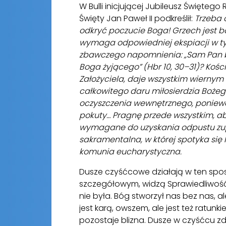
W Bulli inicjującej Jubileusz Świętego
Święty Jan Paweł II podkreślił:
Trzeba 
odkryć poczucie Boga! Grzech jest b
wymaga odpowiedniej ekspiacji w ty
zbawczego napomnienia: „Sam Pan będ
Boga żyjącego” (Hbr 10, 30–31)? Kości
Założyciela, daje wszystkim wiernym
całkowitego daru miłosierdzia Bożeg
oczyszczenia wewnętrznego, poniew
pokuty… Pragnę przede wszystkim, a
wymagane do uzyskania odpustu zup
sakramentalna, w której spotyka się
komunia eucharystyczna.
Dusze czyśćcowe działają w ten spo
szczegółowym, widzą Sprawiedliwość i 
nie była. Bóg stworzył nas bez nas, a
jest karą, owszem, ale jest też ratunk
pozostaje blizna. Dusze w czyśćcu zd