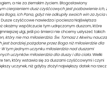
ogiem, a nie za ziemskim życiem. Błogosławiony
ym cierpieniem dusz czyśćcowych jest pozbawienie ich, 
a Boga, ich Pana, gdyż nie odkupiły swoich win za życia i
. Dusze czyśćcowe nawiedza i pociesza Najświętsza
wnież okażmy współczucie tym udręczonym duszom, które
niejszej ulgi, jeśli po śmierci nie chcemy usłyszeć takich
n, który nie ma miłosierdzia. Św. Tomasz z Akwinu naucza
h jest bardziej pożądane przez Boga niż miłosierdzie dla
i: W tym jednym uczynku miłosierdzia nad duszami
nych uczynków miłosierdzia dla duszy i dla ciała.
Wielki
 że ten, który wstawia się za duszami czyśćcowymi i czyni
ększy uczynek, niż gdyby złożył największy datek na rzecz