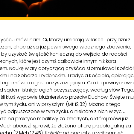
yśćcu mówi nam: Ci, którzy umierają w łasce i przyjaźni z
zczeni, chociaż są już pewni swego wiecznego zbawienia,
 by uzyskać świętość konieczną do wejścia do radości
nych, które jest czymś całkowicie innym niż kara
em. Naukę wiary dotyczącą czyśćca sformułował Kościół
im i na Soborze Trydenckim. Tradycja Kościoła, opierając
więtego mówi o ogniu oczyszczającym: Co do pewnych win
rzed sądem istnieje ogień oczyszczający, według słów Tego
jeśli ktoś wypowie bluźnierstwo przeciw Duchowi Święte mu
 tym życiu, ani w przyszłym (Mt 12,32). Można z tego
ć odpuszczone w tym życiu, a niektóre z nich w życiu
kże na praktyce modlitwy za zmarłych, o której mówi już
 Machabeusz] sprawił, że złożono ofiarę przebłagalną za
zechu (2 Mch 12,45). Kościół od początku czcił pamięć