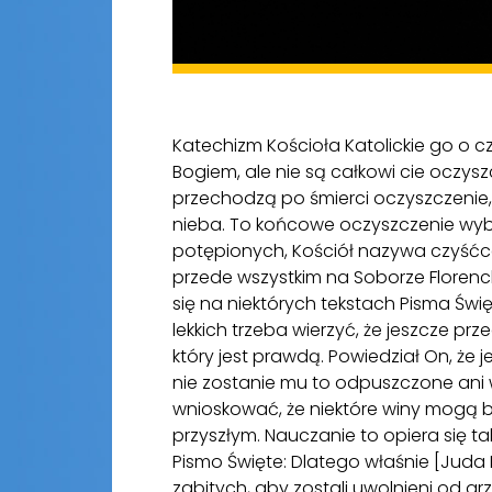
Katechizm Kościoła Katolickie go o cz
Bogiem, ale nie są całkowi cie oczys
przechodzą po śmierci oczyszczenie,
nieba. To końcowe oczyszczenie wybra
potępionych, Kościół nazywa czyśćc
przede wszystkim na Soborze Florenck
się na niektórych tekstach Pisma Ś
lekkich trzeba wierzyć, że jeszcze p
który jest prawdą. Powiedział On, że 
nie zostanie mu to odpuszczone ani w
wnioskować, że niektóre winy mogą by
przyszłym. Nauczanie to opiera się ta
Pismo Święte: Dlatego właśnie [Juda
zabitych, aby zostali uwolnieni od gr