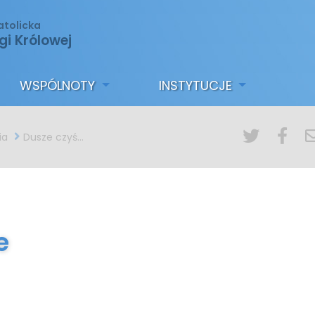
atolicka
gi Królowej
WSPÓLNOTY
INSTYTUCJE
ia
Dusze czyśćcowe
e