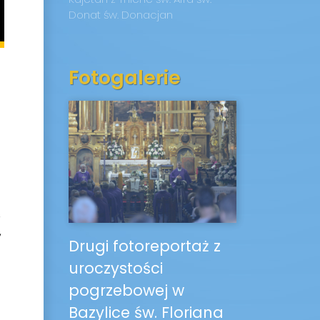
Donat
św. Donacjan
Fotogalerie
,
,
Drugi fotoreportaż z
uroczystości
pogrzebowej w
Bazylice św. Floriana