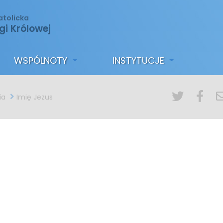
atolicka
gi Królowej
WSPÓLNOTY
INSTYTUCJE
ia
Imię Jezus