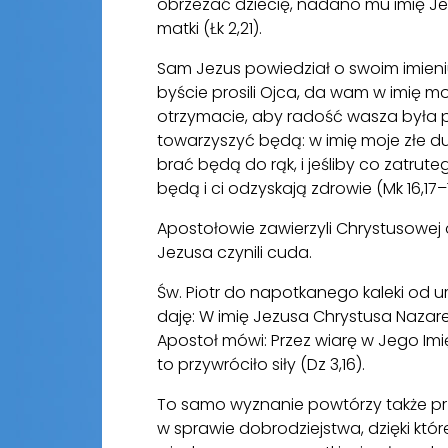
obrzezać dziecię, nadano mu imię Jez
matki (Łk 2,21).
Sam Jezus powiedział o swoim imie
byście prosili Ojca, da wam w imię moje
otrzymacie, aby radość wasza była peł
towarzyszyć będą: w imię moje złe 
brać będą do rąk, i jeśliby co zatrute
będą i ci odzyskają zdrowie (Mk 16,17–1
Apostołowie zawierzyli Chrystusowej ob
Jezusa czynili cuda.
Św. Piotr do napotkanego kaleki od u
daję: W imię Jezusa Chrystusa Nazar
Apostoł mówi: Przez wiarę w Jego Imię
to przywróciło siły (Dz 3,16).
To samo wyznanie powtórzy także prz
w sprawie dobrodziejstwa, dzięki któ