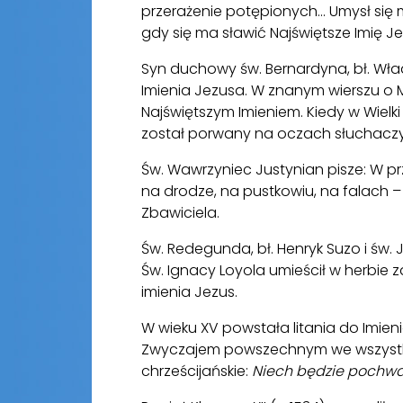
przerażenie potępionych... Umysł się 
gdy się ma sławić Najświętsze Imię J
Syn duchowy św. Bernardyna, bł. Wła
Imienia Jezusa. W znanym wierszu o
Najświętszym Imieniem. Kiedy w Wielki
został porwany na oczach słuchac
Św. Wawrzyniec Justynian pisze: W p
na drodze, na pustkowiu, na falach – 
Zbawiciela.
Św. Redegunda, bł. Henryk Suzo i św.
Św. Ignacy Loyola umieścił w herbie
imienia Jezus.
W wieku XV powstała litania do Imien
Zwyczajem powszechnym we wszystkic
chrześcijańskie:
Niech będzie pochwa