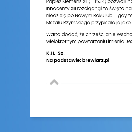
Papież Klemens XII (+ 1534) pozwolił 
Innocenty XIII rozciągnął to święto na
niedzielę po Nowym Roku lub – gdy te
Mszału Rzymskiego przypisało je jak
Warto dodać, że chrześcijanie Wsch
wielokrotnym powtarzaniu imienia Je
K.H.-Sz.
Na podstawie: brewiarz.pl