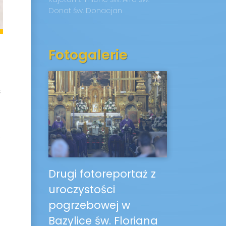
Donat
św. Donacjan
Fotogalerie
ś
z
Drugi fotoreportaż z
uroczystości
pogrzebowej w
1
Bazylice św. Floriana