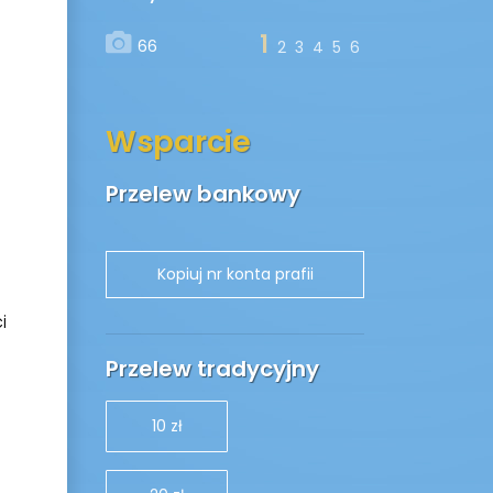
1
66
2
3
4
5
6
Wsparcie
Przelew bankowy
i
u
Przelew tradycyjny
10 zł