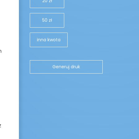
20 zł
50 zł
inna kwota
h
z