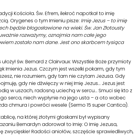
adycji Kościoła. Św. Efrem, ilekroć napotkał to imię
zcią. Orygenes o tym Imieniu pisze:
Imię Jezus – to imię
ch będzie błogosławione na wieki. Św. Jan Złotousty
e uważnie rozważymy, oznajmia nam całe jego
bowiem zostało nam dane. Jest ono skarbcem tysiąca
 ułożył św. Bernard z Clairvaux: Wszystkie Boże przymioty
k Imienia Jezus. Czczym jest wszelki pokarm, gdy tym
iszesz, nie rozumiem, gdy tam nie czytam Jezusa. Gdy
ojmuję, gdy nie dźwięczy w niej Imię Jezus... Jezus jest
ią w uszach, radosną uciechą w sercu... Smuci się kto z
jego serca, niech wypłynie na jego usta – a oto wobec
ażda chmura i powróci wesele (Sermo 15 super Cantica).
tablicę, na której złotymi głoskami był wypisany
aniu Bernardyn adorował to Imię: O Imię Jezusa,
ię zwycięskie! Radości aniołów, szczęście sprawiedliwych,