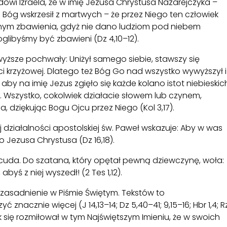
wi Izraela, że w imię Jezusa Chrystusa Nazarejczyka –
 Bóg wskrzesił z martwych – że przez Niego ten człowiek
innym zbawienia, gdyż nie dano ludziom pod niebem
libyśmy być zbawieni (Dz 4,10–12).
yższe pochwały: Uniżył samego siebie, stawszy się
ci krzyżowej. Dlatego też Bóg Go nad wszystko wywyższył i
aby na imię Jezus zgięło się każde kolano istot niebieskic
0). Wszystko, cokolwiek działacie słowem lub czynem,
, dziękując Bogu Ojcu przez Niego (Kol 3,17).
 działalności apostolskiej św. Paweł wskazuje: Aby w was
 Jezusa Chrystusa (Dz 16,18).
 cuda. Do szatana, który opętał pewną dziewczynę, woła:
byś z niej wyszedł! (2 Tes 1,12).
uzasadnienie w Piśmie Świętym. Tekstów to
nacznie więcej (J 14,13–14; Dz 5,40–41; 9,15–16; Hbr 1,4; R
ł tak się rozmiłował w tym Najświętszym Imieniu, że w swoich