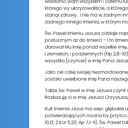
wiadomo wam wszystkim i całemu ludo
którego wy ukrzyżowaliście, a którego
stanął zdrowy... I nie ma w żadnym 
żadnego innego imienia, w którym mog
Św. Paweł Imieniu Jezusa oddaje najw
posłusznym aż do śmierci – i to śmier
darował Mu imię ponad wszelkie imię, 
i ziemskich, i podziemnych (Flp 2,8–1
wszystko [czyńcie] w imię Pana Jezusa
Jako cel całej swojej niezmordowanej
zostało uwielbione imię Pana naszego
Także św. Paweł w imię Jezusa czynił
Rozkazuję ci w imię Jezusa Chrystusa, a
Kult Imienia Jezus ma więc głębokie 
potwierdzających można by przytoczyć z
10,13; 2 Kor 5,20; Ap 7,1–11). Św. Pawe