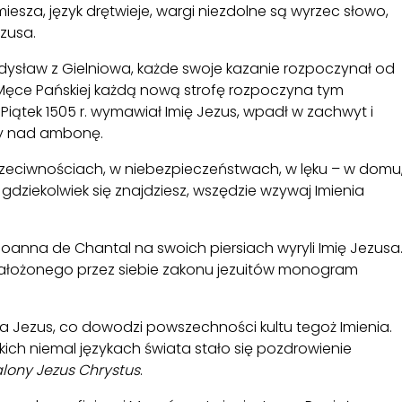
miesza, język drętwieje, wargi niezdolne są wyrzec słowo,
ezusa.
dysław z Gielniowa, każde swoje kazanie rozpoczynał od
 Męce Pańskiej każdą nową strofę rozpoczyna tym
 Piątek 1505 r. wymawiał Imię Jezus, wpadł w zachwyt i
zy nad ambonę.
rzeciwnościach, w niebezpieczeństwach, w lęku – w domu
gdziekolwiek się znajdziesz, wszędzie wzywaj Imienia
 Joanna de Chantal na swoich piersiach wyryli Imię Jezusa
 założonego przez siebie zakonu jezuitów monogram
ia Jezus, co dowodzi powszechności kultu tegoż Imienia.
h niemal językach świata stało się pozdrowienie
lony Jezus Chrystus
.