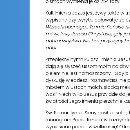
pismach wymienia je aż 254 razy.
Kult Imienia Jezus jest żywy także w tr
wypisane czy wyryte, całował je ze c
Wszechmocnego... To imię Pańskie nie
mówi: Imię Jezusa Chrystusa, gdy j
dobrodziejstwo. Nie bez przyczyny 
dóbr.
Przepiękny hymn ku czci Imienia Jezus
dają się słyszeć uszom moim na dźwię
olejem nie jest namaszczony... Gdy p
dyskusję wiedziesz i rozmawiasz, nie p
miodem w ustach moich, słodką melod
was? Niech tylko Jezus przyjdzie do 
światłości Jego Imienia pierzchnie k
Św. Bernardyn ze Sieny nosił ze sobą 
monogram Pana Jezusa; w każdym kaz
wyniesione ponad wszelkie imię! O Im