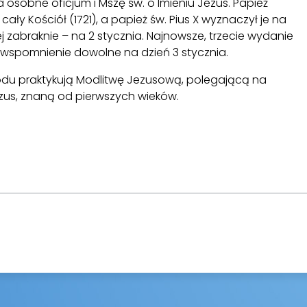
na osobne oficjum i Mszę św. o Imieniu Jezus. Papież
 cały Kościół (1721), a papież św. Pius X wyznaczył je na
j zabraknie – na 2 stycznia. Najnowsze, trzecie wydanie
o wspomnienie dowolne na dzień 3 stycznia.
odu praktykują Modlitwę Jezusową, polegającą na
zus, znaną od pierwszych wieków.