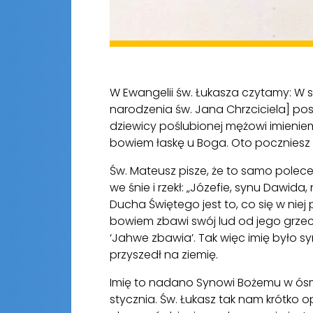
W Ewangelii św. Łukasza czytamy: W
narodzenia św. Jana Chrzciciela] po
dziewicy poślubionej mężowi imieniem Józ
bowiem łaskę u Boga. Oto poczniesz i 
Św. Mateusz pisze, że to samo polecen
we śnie i rzekł: „Józefie, synu Dawida,
Ducha Świętego jest to, co się w niej
bowiem zbawi swój lud od jego grzec
‘Jahwe zbawia’. Tak więc imię było s
przyszedł na ziemię.
Imię to nadano Synowi Bożemu w ósmy
stycznia. Św. Łukasz tak nam krótko 