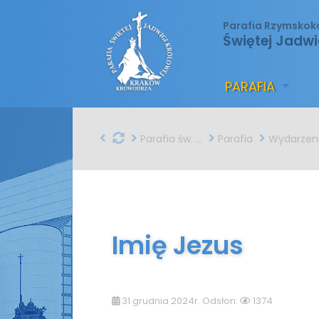
Parafia Rzymskok
Świętej Jadwi
PARAFIA
Parafia św. Jadwigi w Krakowie
Parafia
Wydarzen
Imię Jezus
31 grudnia 2024r. Odsłon:
1374