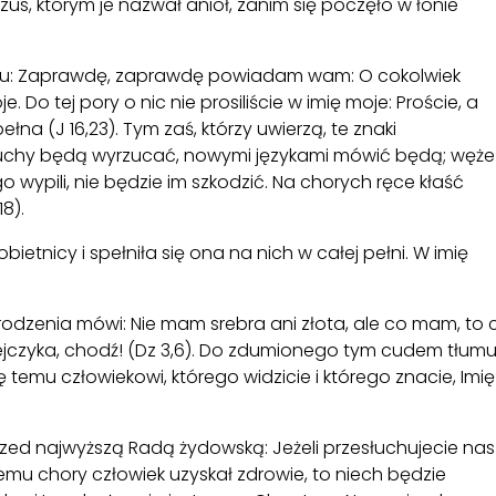
us, którym je nazwał anioł, zanim się poczęło w łonie
niu: Zaprawdę, zaprawdę powiadam wam: O cokolwiek
. Do tej pory o nic nie prosiliście w imię moje: Proście, a
na (J 16,23). Tym zaś, którzy uwierzą, te znaki
duchy będą wyrzucać, nowymi językami mówić będą; węże
go wypili, nie będzie im szkodzić. Na chorych ręce kłaść
8).
ietnicy i spełniła się ona na nich w całej pełni. W imię
rodzenia mówi: Nie mam srebra ani złota, ale co mam, to c
ejczyka, chodź! (Dz 3,6). Do zdumionego tym cudem tłum
 temu człowiekowi, którego widzicie i którego znacie, Imię
ed najwyższą Radą żydowską: Jeżeli przesłuchujecie nas
remu chory człowiek uzyskał zdrowie, to niech będzie