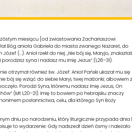
 szóstym miesiącu [od zwiastowania Zachariaszowi
słał Bóg anioła Gabriela do miasta zwanego Nazaret, do
ef (...). Anioł rzekł do niej: „Nie bój się, Maryjo, znalazła
porodzisz syna i nadasz mu imię Jezus” (1,26–31).
ie otrzymał również św. Józef: Anioł Pański ukazał mu się
 nie bój się wziąć do siebie Maryi, twej małżonki; albowiem 
 poczęło. Porodzi Syna, któremu nadasz imię Jezus, On
hów” (Mt 1,20–21). Imię to bowiem po hebrajsku znaczy
ynonimem posłannictwa, celu, dla którego Syn Boży
m dniu po narodzeniu, który liturgicznie przypada dnia 
opisuje to wydarzenie: Gdy nadszedł dzień ósmy i należało