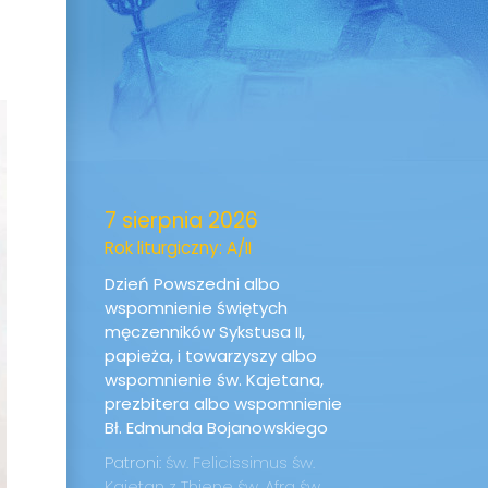
7 sierpnia 2026
Rok liturgiczny: A/II
Dzień Powszedni albo
wspomnienie świętych
męczenników Sykstusa II,
papieża, i towarzyszy albo
wspomnienie św. Kajetana,
prezbitera albo wspomnienie
Bł. Edmunda Bojanowskiego
Patroni:
św. Felicissimus
św.
Kajetan z Thiene
św. Afra
św.