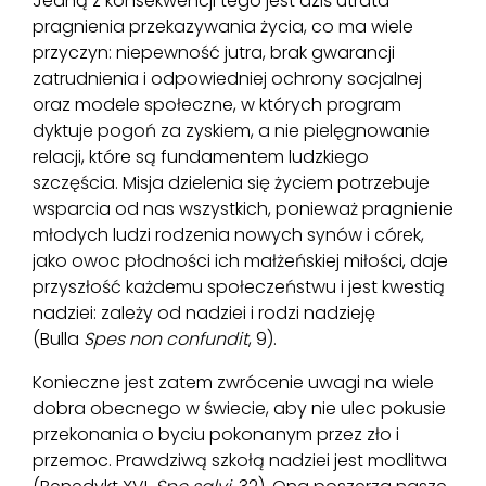
Jedną z konsekwencji tego jest dziś utrata
pragnienia przekazywania życia, co ma wiele
przyczyn: niepewność jutra, brak gwarancji
zatrudnienia i odpowiedniej ochrony socjalnej
oraz modele społeczne, w których program
dyktuje pogoń za zyskiem, a nie pielęgnowanie
relacji, które są fundamentem ludzkiego
szczęścia. Misja dzielenia się życiem potrzebuje
wsparcia od nas wszystkich, ponieważ pragnienie
młodych ludzi rodzenia nowych synów i córek,
jako owoc płodności ich małżeńskiej miłości, daje
przyszłość każdemu społeczeństwu i jest kwestią
nadziei: zależy od nadziei i rodzi nadzieję
(Bulla
Spes non confundit
, 9).
Konieczne jest zatem zwrócenie uwagi na wiele
dobra obecnego w świecie, aby nie ulec pokusie
przekonania o byciu pokonanym przez zło i
przemoc. Prawdziwą szkołą nadziei jest modlitwa