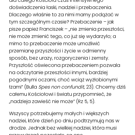
dla całego Kościoła czas intensywnego
doświadczenia łaski, nadziei i przebaczenia.
Dlaczego właśnie to za nimi mamy podążać w
tym szczególnym czasie? Przebaczenie – jak
pisze papież Franciszek – „nie zmienia przeszłości,
nie może zmienić tego, co już się wydarzyło; a
mimo to przebaczenie może umożliwić
przemianę przyszłości i życie w odmienny
sposób, bez urazy, rozgoryczenia i zemsty.
Przyszłość oświecona przebaczeniem pozwala
na odczytanie przeszłości innymi, bardziej
pogodnymi oczami, choć wciąż wyżłobionymi
łzami” (Bulla
Spes non confundit
, 23). Chcemy dziś
całemu Kościołowi i światu przypomnieć, że
„nadzieja zawieść nie może” (Rz 5, 5).
Wszyscy potrzebujemy małych i większych
nadziei, które dzień po dniu podtrzymują nas w
drodze. Jednak bez wielkiej nadziei, która musi