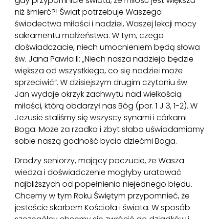
gdy przypomnicie światu, że miłość jest większa
niż śmierć?! Świat potrzebuje Waszego
świadectwa miłości i nadziei, Waszej lekcji mocy
sakramentu małżeństwa. W tym, czego
doświadczacie, niech umocnieniem będą słowa
św. Jana Pawła II: „Niech nasza nadzieja będzie
większa od wszystkiego, co się nadziei może
sprzeciwić”. W dzisiejszym drugim czytaniu św.
Jan wydaje okrzyk zachwytu nad wielkością
miłości, którą obdarzył nas Bóg (por. 1 J 3, 1-2). W
Jezusie staliśmy się wszyscy synami i córkami
Boga. Może za rzadko i zbyt słabo uświadamiamy
sobie naszą godność bycia dziećmi Boga.
Drodzy seniorzy, mający poczucie, że Wasza
wiedza i doświadczenie mogłyby uratować
najbliższych od popełnienia niejednego błędu.
Chcemy w tym Roku Świętym przypomnieć, że
jesteście skarbem Kościoła i świata. W sposób