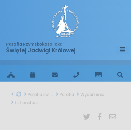
Parafia Rzymskokatolicka
Świętej Jadwigi Królowej
Parafia św. Jadwigi w Krakowie
Parafia
Wydarzenia
List pasterski Konferencji Episkopatu Polski na Niedzielę Świętej Rodziny