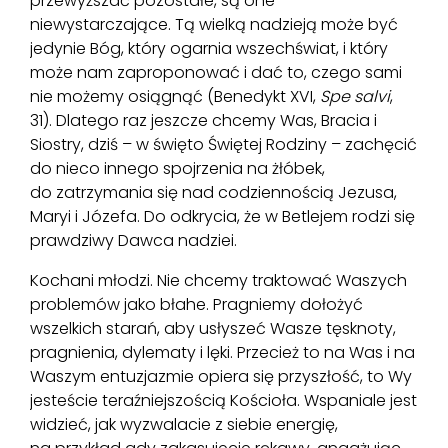
przewyższać pozostałe, są one
niewystarczające. Tą wielką nadzieją może być
jedynie Bóg, który ogarnia wszechświat, i który
może nam zaproponować i dać to, czego sami
nie możemy osiągnąć (Benedykt XVI,
Spe salvi
,
31). Dlatego raz jeszcze chcemy Was, Bracia i
Siostry, dziś – w święto Świętej Rodziny – zachęcić
do nieco innego spojrzenia na żłóbek,
do zatrzymania się nad codziennością Jezusa,
Maryi i Józefa. Do odkrycia, że w Betlejem rodzi się
prawdziwy Dawca nadziei.
Kochani młodzi. Nie chcemy traktować Waszych
problemów jako błahe. Pragniemy dołożyć
wszelkich starań, aby usłyszeć Wasze tęsknoty,
pragnienia, dylematy i lęki. Przecież to na Was i na
Waszym entuzjazmie opiera się przyszłość, to Wy
jesteście teraźniejszością Kościoła. Wspaniale jest
widzieć, jak wyzwalacie z siebie energię,