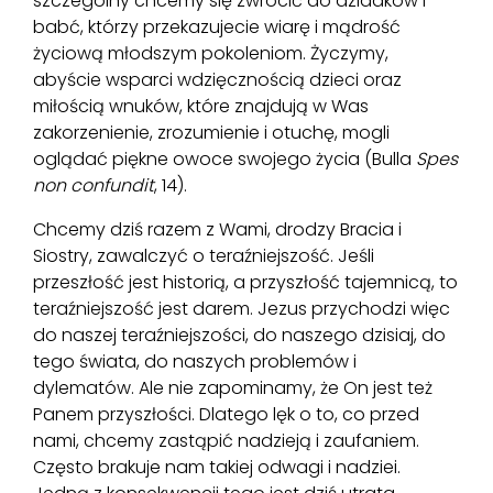
szczególny chcemy się zwrócić do dziadków i
babć, którzy przekazujecie wiarę i mądrość
życiową młodszym pokoleniom. Życzymy,
abyście wsparci wdzięcznością dzieci oraz
miłością wnuków, które znajdują w Was
zakorzenienie, zrozumienie i otuchę, mogli
oglądać piękne owoce swojego życia (Bulla
Spes
non confundit
, 14).
Chcemy dziś razem z Wami, drodzy Bracia i
Siostry, zawalczyć o teraźniejszość. Jeśli
przeszłość jest historią, a przyszłość tajemnicą, to
teraźniejszość jest darem. Jezus przychodzi więc
do naszej teraźniejszości, do naszego dzisiaj, do
tego świata, do naszych problemów i
dylematów. Ale nie zapominamy, że On jest też
Panem przyszłości. Dlatego lęk o to, co przed
nami, chcemy zastąpić nadzieją i zaufaniem.
Często brakuje nam takiej odwagi i nadziei.