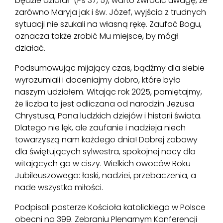
będzie działał” (Ps 37, 5), warto zwrócić uwagę, że
zarówno Maryja jak i św. Józef, wyjścia z trudnych
sytuacji nie szukali na własną rękę. Zaufać Bogu,
oznacza także zrobić Mu miejsce, by mógł
działać.
Podsumowując mijający czas, bądźmy dla siebie
wyrozumiali i doceniajmy dobro, które było
naszym udziałem. Witając rok 2025, pamiętajmy,
że liczba ta jest odliczana od narodzin Jezusa
Chrystusa, Pana ludzkich dziejów i historii świata.
Dlatego nie lęk, ale zaufanie i nadzieja niech
towarzyszą nam każdego dnia! Dobrej zabawy
dla świętujących sylwestra, spokojnej nocy dla
witających go w ciszy. Wielkich owoców Roku
Jubileuszowego: łaski, nadziei, przebaczenia, a
nade wszystko miłości.
Podpisali pasterze Kościoła katolickiego w Polsce
obecni na 399. Zebraniu Plenarnym Konferencji