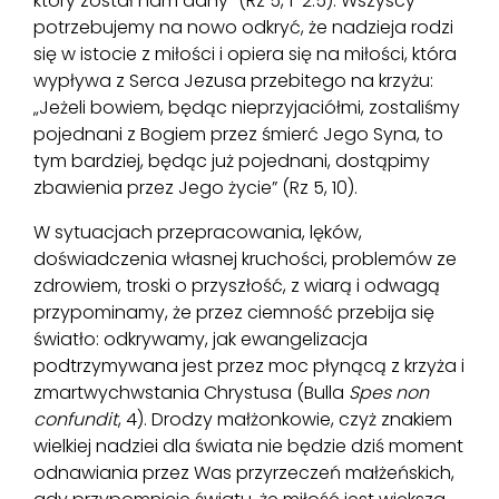
który został nam dany” (Rz 5, 1-2.5). Wszyscy
potrzebujemy na nowo odkryć, że nadzieja rodzi
się w istocie z miłości i opiera się na miłości, która
wypływa z Serca Jezusa przebitego na krzyżu:
„Jeżeli bowiem, będąc nieprzyjaciółmi, zostaliśmy
pojednani z Bogiem przez śmierć Jego Syna, to
tym bardziej, będąc już pojednani, dostąpimy
zbawienia przez Jego życie” (Rz 5, 10).
W sytuacjach przepracowania, lęków,
doświadczenia własnej kruchości, problemów ze
zdrowiem, troski o przyszłość, z wiarą i odwagą
przypominamy, że przez ciemność przebija się
światło: odkrywamy, jak ewangelizacja
podtrzymywana jest przez moc płynącą z krzyża i
zmartwychwstania Chrystusa (Bulla
Spes non
confundit
, 4). Drodzy małżonkowie, czyż znakiem
wielkiej nadziei dla świata nie będzie dziś moment
odnawiania przez Was przyrzeczeń małżeńskich,