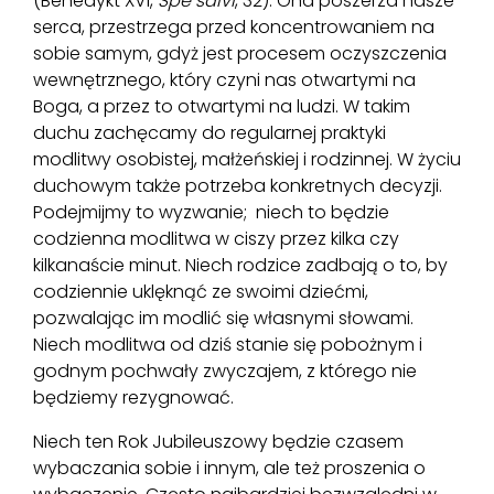
(Benedykt XVI,
Spe salvi
, 32). Ona poszerza nasze
serca, przestrzega przed koncentrowaniem na
sobie samym, gdyż jest procesem oczyszczenia
wewnętrznego, który czyni nas otwartymi na
Boga, a przez to otwartymi na ludzi. W takim
duchu zachęcamy do regularnej praktyki
modlitwy osobistej, małżeńskiej i rodzinnej. W życiu
duchowym także potrzeba konkretnych decyzji.
Podejmijmy to wyzwanie; niech to będzie
codzienna modlitwa w ciszy przez kilka czy
kilkanaście minut. Niech rodzice zadbają o to, by
codziennie uklęknąć ze swoimi dziećmi,
pozwalając im modlić się własnymi słowami.
Niech modlitwa od dziś stanie się pobożnym i
godnym pochwały zwyczajem, z którego nie
będziemy rezygnować.
Niech ten Rok Jubileuszowy będzie czasem
wybaczania sobie i innym, ale też proszenia o