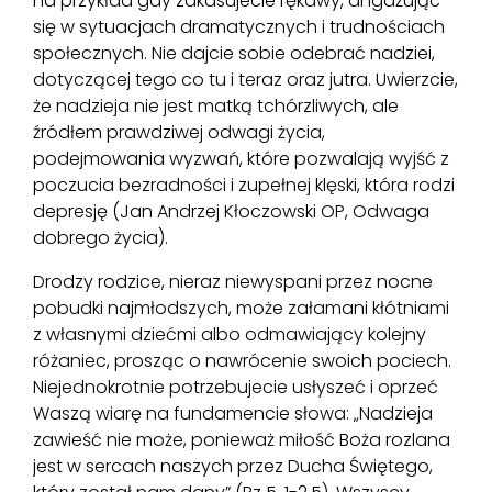
na przykład gdy zakasujecie rękawy, angażując
się w sytuacjach dramatycznych i trudnościach
społecznych. Nie dajcie sobie odebrać nadziei,
dotyczącej tego co tu i teraz oraz jutra. Uwierzcie,
że nadzieja nie jest matką tchórzliwych, ale
źródłem prawdziwej odwagi życia,
podejmowania wyzwań, które pozwalają wyjść z
poczucia bezradności i zupełnej klęski, która rodzi
depresję (Jan Andrzej Kłoczowski OP, Odwaga
dobrego życia).
Drodzy rodzice, nieraz niewyspani przez nocne
pobudki najmłodszych, może załamani kłótniami
z własnymi dziećmi albo odmawiający kolejny
różaniec, prosząc o nawrócenie swoich pociech.
Niejednokrotnie potrzebujecie usłyszeć i oprzeć
Waszą wiarę na fundamencie słowa: „Nadzieja
zawieść nie może, ponieważ miłość Boża rozlana
jest w sercach naszych przez Ducha Świętego,