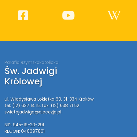
Parafia Rzymskokatolicka
Św. Jadwigi
Królowej
ul. Władysława Łokietka 60, 31-334 Kraków
tel: (12) 637 14 15
, fax: (12) 638 71 52
swietajadwiga@diecezja.pl
NIP: 945-19-20-291
REGON: 040097801