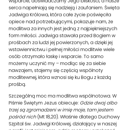
wsparcie, doświadczamy Jego bliskości, a nasze
serca napełniają się nadzieją i zaufaniem. Święta
Jadwiga Królowa, która całe życie poświęciła
opiece nad potrzebującymi, pokazuje nam, że
modlitwa za innych jest jedną z najpiękniejszych
form miłości. Jadwiga stawała przed Bogiem w
prośbach za ludzi jej powierzonych, a dzięki jej
wstawiennictwu i pełnej miłości modlitwie wiele
osób otrzymało łaskę i wsparcie. To samo
możemy uczynić my – modląc się za siebie
nawzajem, stajemy się częścią wspólnoty
modlitewnej, która wznosi się ku Bogu z każdą
prośbą.
Szczególną moc ma modlitwa wspólnotowa. W
Piśmie Świętym Jezus obiecuje:
Gdzie dwaj albo
trzej są zgromadzeni w imię moje, tam jestem
pośród nich
(Mt 18,20). Właśnie dlatego Duchowy
Szpital św. Jadwigi Królowej, działający w naszej