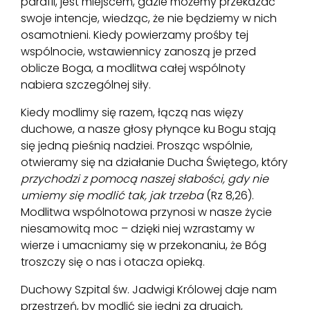
parafii, jest miejscem, gdzie możemy przekazać
swoje intencje, wiedząc, że nie będziemy w nich
osamotnieni. Kiedy powierzamy prośby tej
wspólnocie, wstawiennicy zanoszą je przed
oblicze Boga, a modlitwa całej wspólnoty
nabiera szczególnej siły.
Kiedy modlimy się razem, łączą nas więzy
duchowe, a nasze głosy płynące ku Bogu stają
się jedną pieśnią nadziei. Prosząc wspólnie,
otwieramy się na działanie Ducha Świętego, który
przychodzi z pomocą naszej słabości, gdy nie
umiemy się modlić tak, jak trzeba
(Rz 8,26).
Modlitwa wspólnotowa przynosi w nasze życie
niesamowitą moc – dzięki niej wzrastamy w
wierze i umacniamy się w przekonaniu, że Bóg
troszczy się o nas i otacza opieką.
Duchowy Szpital św. Jadwigi Królowej daje nam
przestrzeń, by modlić się jedni za drugich,