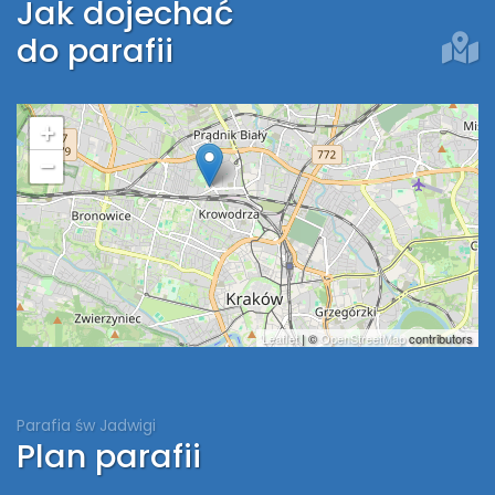
Jak dojechać
do parafii
+
−
Leaflet
| ©
OpenStreetMap
contributors
Parafia św Jadwigi
Plan parafii