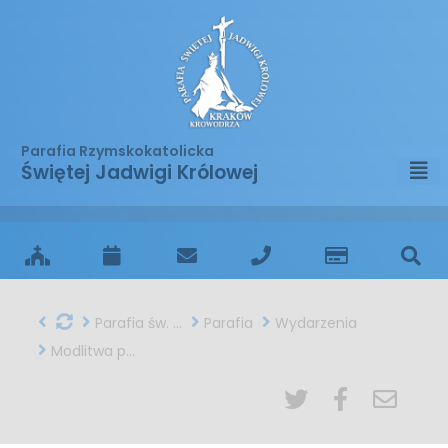
Parafia Rzymskokatolicka
Świętej Jadwigi Królowej
Parafia św. Jadwigi w Krakowie
Parafia
Wydarzenia
Modlitwa prośby – rozmowa pełna nadziei i zaufania