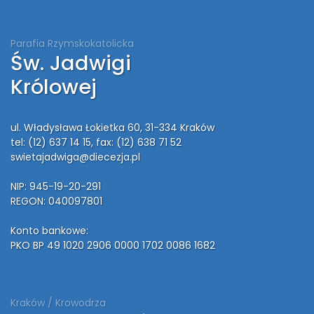
Parafia Rzymskokatolicka
Św. Jadwigi
Królowej
ul. Władysława Łokietka 60, 31-334 Kraków
tel: (12) 637 14 15
, fax: (12) 638 71 52
swietajadwiga@diecezja.pl
NIP: 945-19-20-291
REGON: 040097801
Konto bankowe:
PKO BP 49 1020 2906 0000 1702 0086 1682
Kraków / Krowodrza