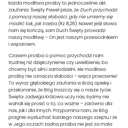
każda modlitwa prośby to jednocześnie akt
zaufania. Święty Paweł pisze, że
Duch przychodzi
z pomocą naszej słabości, gdy nie umiemy się
modlić tak, jak trzeba
(Rz 8,26). Nawet jeśli słowa
nam się kończą, sam Duch Święty prowadzi
naszą modlitwę – On jest naszym przewodnikiem
i wsparciem.
Czasem prośba o pomoc przychodzi nam
trudniej niż dziękczynienie czy uwielbienie, bo
chcemy być silni i samodzielni. Ale modlitwa
prośby nie oznacza słabości – wręcz przeciwnie!
To wyraz głębokiego zaufania w Bożą opiekę i
przekonanie, że Bóg troszczy się o nasze życie.
Święta Jadwiga Królowa uczy nas, byśmy nie
wahali się prosić o to, co ważne – zarówno dla
nas, jak i dla innych. Przypomina nam, że Bóg
pragnie wysłuchać każdego naszego szeptu i że
w Jego oczach żadna prośba nie jest za mała