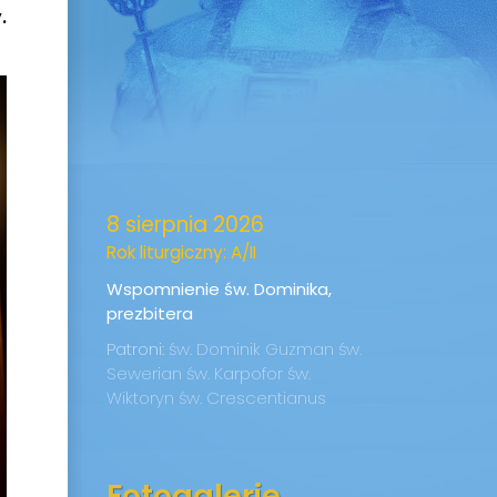
.
8 sierpnia 2026
Rok liturgiczny: A/II
Wspomnienie św. Dominika,
prezbitera
Patroni:
św. Dominik Guzman
św.
Sewerian
św. Karpofor
św.
Wiktoryn
św. Crescentianus
Fotogalerie