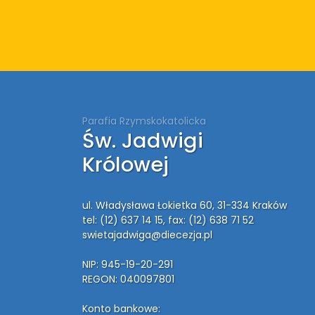
Parafia Rzymskokatolicka
Św. Jadwigi
Królowej
ul. Władysława Łokietka 60, 31-334 Kraków
tel: (12) 637 14 15
, fax: (12) 638 71 52
swietajadwiga@diecezja.pl
NIP: 945-19-20-291
REGON: 040097801
Konto bankowe: