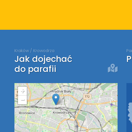
Kraków / Krowodrza
Pa
Jak dojechać
P
do parafii
+
−