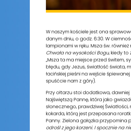
W naszym kościele jest ona sprawow
danym dniu, o godz. 6:30. W ciemnoś
lampionami w ręku. Msza św. również
Chwała na wysokości Bogu
, kiedy t
„Msza ta ma miejsce przed świtem, s
błędu, gdy Jezus, światłość świata, 
łacińskiej pieśni na wejście śpiewane
spuśćcie nam z góry).
Przy ołtarzu stoi dodatkowa, dawniej
Najświętszą Pannę, która jako gwiazda
słonecznego, prawdziwej Światłości, 
kokarda, którą jest przepasana rorat
Panny. Zielona gałązka przypomina 
odrośl z jego korzeni. I spocznie na ni