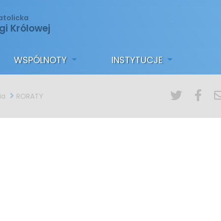
atolicka
gi Królowej
WSPÓLNOTY
INSTYTUCJE
ia
RORATY