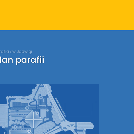
rafia św Jadwigi
lan parafii