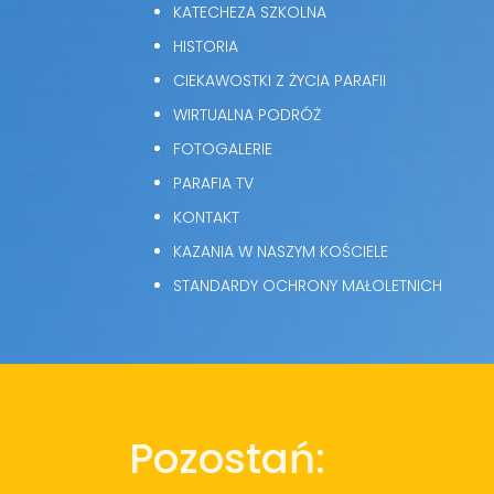
KATECHEZA SZKOLNA
HISTORIA
CIEKAWOSTKI Z ŻYCIA PARAFII
WIRTUALNA PODRÓŻ
FOTOGALERIE
PARAFIA TV
KONTAKT
KAZANIA W NASZYM KOŚCIELE
STANDARDY OCHRONY MAŁOLETNICH
Pozostań: