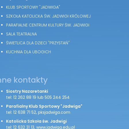
KLUB SPORTOWY "JADWIGA"
SZKOŁA KATOLICKA ŚW. JADWIGI KRÓLOWEJ
PARAFIALNE CENTRUM KULTURY ŚW. JADWIGI
SALA TEATRALNA
ŚWIETLICA DLA DZIECI "PRZYSTAŃ"
KUCHNIA DLA UBOGICH
nne kontakty
Siostry Nazaretanki
tel: 12 262 88 19 lub 505 244 254
Parafialny Klub Sportowy "Jadwiga"
tel: 12 638 71 52, pksjadwiga.com
Katolicka Szkoła św. Jadwigi
tel: 12 632 31 13, www.jadwiga.edu.pl