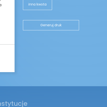
inna kwota
a
nstytucje