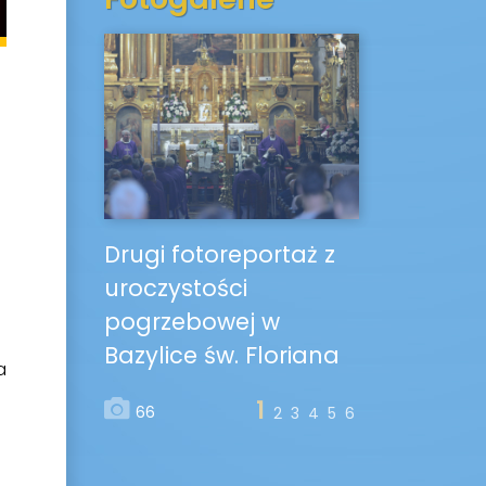
Drugi fotoreportaż z
uroczystości
pogrzebowej w
Bazylice św. Floriana
a
1
66
2
3
4
5
6