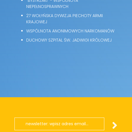
"BYSTRZAKI" - WSPÓLNOTA
NIEPEŁNOSPRAWNYCH
27 WOŁYŃSKA DYWIZJA PIECHOTY ARMII
KRAJOWEJ
WSPÓLNOTA ANONIMOWYCH NARKOMANÓW
DUCHOWY SZPITAL ŚW. JADWIGI KRÓLOWEJ