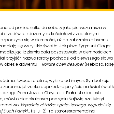
ana od poniedziałku do soboty jako pierwsza msza w
ci przedświtu zdążamy ku kościołowi z zapalonymi
 rozpoczyna się w ciemności, aż do zabrzmienia hymnu
o zapalają się wszystkie światła. Jak pisze Zygmunt Gloger
ymbolizując, iż ziemia cała pozostawała w ciemnościach
miał przyjść”. Nazwa roraty pochodzi od pierwszego słowa
j w okresie adwentu –
Rorate coeli desuper
(Niebiosa, rosę
 siódma, świeca roratnia, wyższa od innych. Symbolizuje
 zaranna, jutrzenka poprzedziła przyjście na świat światł
naszego Pana Jezusa Chrystusa. Biała lub niebieska
ka, mówi o niepokalanym poczęciu Najświętszej Maryi
proroctwo:
Wyrośnie różdżka z pnia Jessego, wypuści się
ej Duch Pański...
(Iz 11,1–2). Ta starotestamentalna