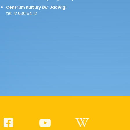
Centrum Kultury św. Jadwigi
tel: 12 636 64 12