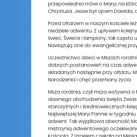
przepowiednia mówi o Maryi, na którą 
Chrystusa. Jesse był ojcem Dawida, 
Przed ołtarzem w naszym kościele le
niedziele adwentu. Z upływem kolejn
świec. Świece i lampiony, tak często
Nawiązują one do ewangelicznej prz
Uczestnictwo dzieci w Mszach rorat
dobrych postanowień na czas adwentu
składanych następnie przy ołtarzu.
Narodzenia i chęć przemiany życia.
Msza roratnia, czyli msza wotywna o 
dawnego obchodzenia święta Zwiasto
starożytnych i średniowiecznych ksi
Najświętszej Maryi Pannie w tygodni
adwent. Tak wyjątkowa obecność Matk
mistrzynią adwentowego oczekiwania.
Kościoła. Z Izraelem czekała na Mesjas