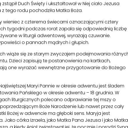
zstąpił Duch Święty i ukształtował w Niej ciało Jezusa
a z tego rodu pochodziła Matka Boża.
ży wieniec z czterema świecami oznaczającymi cztery
ych tygodni podczas rorat zapala się odpowiednią liczbę
 używane w liturgii adwentowej, wyrażają czuwanie.
ypowieści o pannach mądrych i głupich.
nich wiąże się ze starym zwyczajem podejmowania różnyc
. Dzieci zapisują te postanowienia na kartkach,
 Mają one wyrażać wewnętrzne przygotowanie do Bożego
Najświętszej Maryi Pannie w okresie adwentu jest śladem
wania Pańskiego w okresie adwentu – 18 grudnia. W
ęgach liturgicznych polecano odprawianie tej mszy o
u poprzedzającym Boże Narodzenie lub nawet przez cały
i Bożej w adwencie ma głęboki sens. Maryja jest
 Jako córka Izraela, jako Matka Pana Jezusa i jako Matka
za, a kiedy Anioł zwiastował jej, że pocznie i porodzi Syna