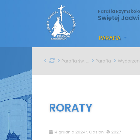
Parafia Rzymskok
Świętej Jadwi
PARAFIA
Parafia św. Jadwigi w Krakowie
Parafia
Wydarzen
RORATY
14 grudnia 2024r. Odsłon:
2027