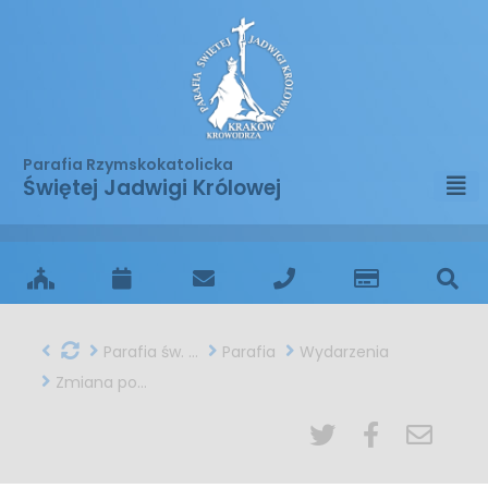
Parafia Rzymskokatolicka
Świętej Jadwigi Królowej
Parafia św. Jadwigi w Krakowie
Parafia
Wydarzenia
Zmiana porządku Mszy św.