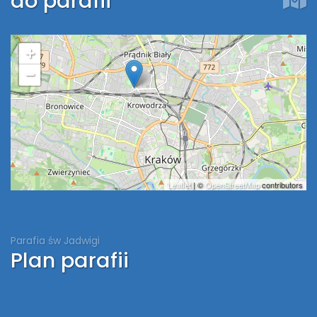
do parafii
+
−
Leaflet
| ©
OpenStreetMap
contributors
Parafia św Jadwigi
Plan parafii