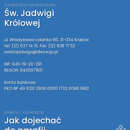
Parafia Rzymskokatolicka
Św. Jadwigi
Królowej
ul. Władysława Łokietka 60, 31-334 Kraków
tel: (12) 637 14 15
, fax: (12) 638 71 52
swietajadwiga@diecezja.pl
NIP: 945-19-20-291
REGON: 040097801
Konto bankowe:
PKO BP 49 1020 2906 0000 1702 0086 1682
Kraków / Krowodrza
Jak dojechać