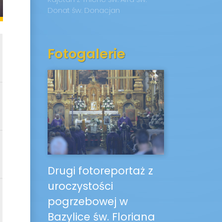
Donat
św. Donacjan
Fotogalerie
Drugi fotoreportaż z
uroczystości
pogrzebowej w
Bazylice św. Floriana