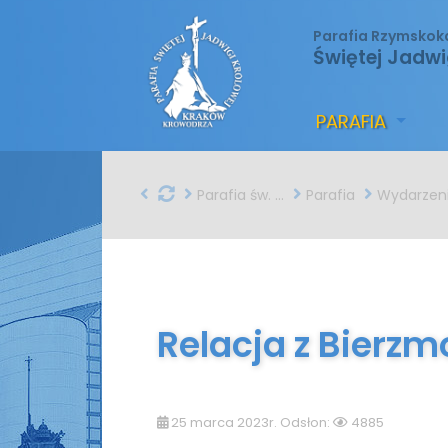
Parafia Rzymskok
Świętej Jadwi
PARAFIA
Parafia św. Jadwigi w Krakowie
Parafia
Wydarzen
Relacja z Bierz
25 marca 2023r. Odsłon:
4885