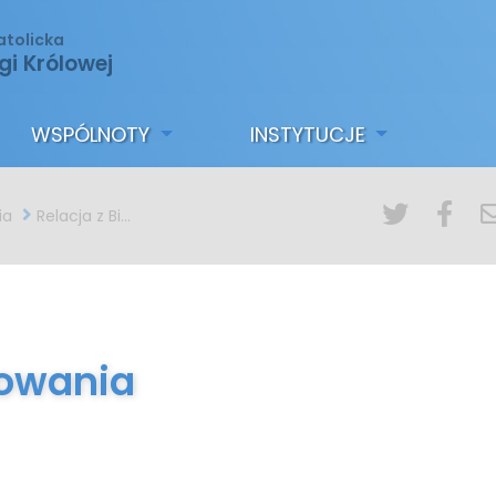
atolicka
gi Królowej
WSPÓLNOTY
INSTYTUCJE
ia
Relacja z Bierzmowania
mowania