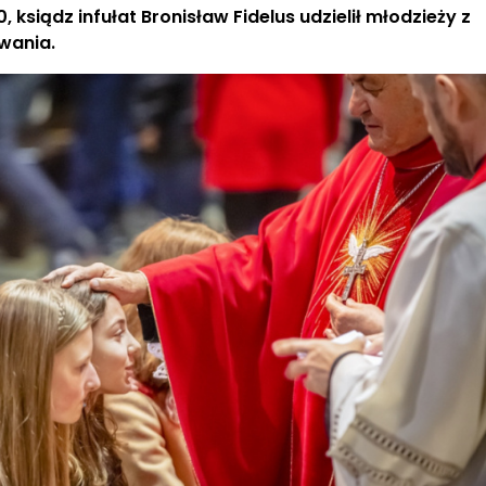
 ksiądz infułat Bronisław Fidelus udzielił młodzieży z
owania.