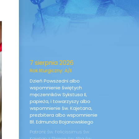
7 sierpnia 2026
Rok liturgiczny: A/II
Dzień Powszedni albo
wspomnienie świętych
męczenników Sykstusa II,
papieża, i towarzyszy albo
wspomnienie św. Kajetana,
prezbitera albo wspomnienie
Bł. Edmunda Bojanowskiego
Patroni:
św. Felicissimus
św.
Kajetan z Thiene
św. Afra
św.