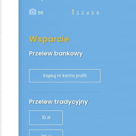
1
66
2
3
4
5
6
Wsparcie
Przelew bankowy
Przelew tradycyjny
10 zł