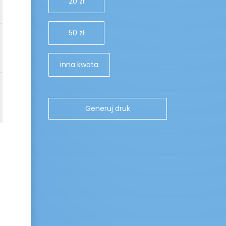
20 zł
50 zł
inna kwota