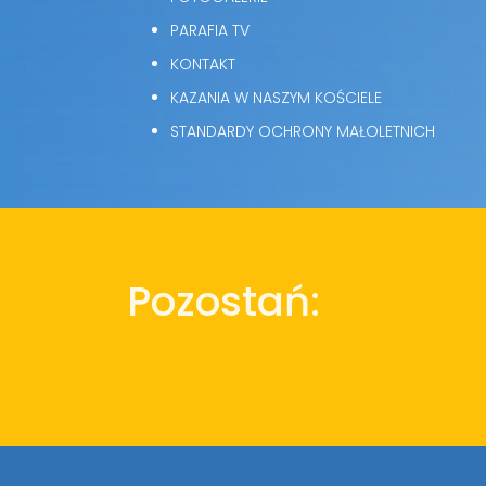
PARAFIA TV
KONTAKT
KAZANIA W NASZYM KOŚCIELE
STANDARDY OCHRONY MAŁOLETNICH
Pozostań: