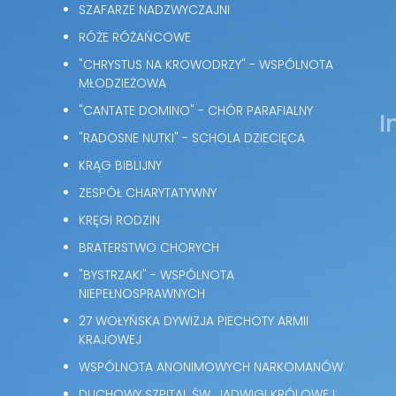
SZAFARZE NADZWYCZAJNI
RÓŻE RÓŻAŃCOWE
"CHRYSTUS NA KROWODRZY" - WSPÓLNOTA
MŁODZIEŻOWA
"CANTATE DOMINO" - CHÓR PARAFIALNY
I
"RADOSNE NUTKI" - SCHOLA DZIECIĘCA
KRĄG BIBLIJNY
ZESPÓŁ CHARYTATYWNY
KRĘGI RODZIN
BRATERSTWO CHORYCH
"BYSTRZAKI" - WSPÓLNOTA
NIEPEŁNOSPRAWNYCH
27 WOŁYŃSKA DYWIZJA PIECHOTY ARMII
KRAJOWEJ
WSPÓLNOTA ANONIMOWYCH NARKOMANÓW
DUCHOWY SZPITAL ŚW. JADWIGI KRÓLOWEJ