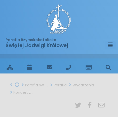
Parafia Rzymskokatolicka
Świętej Jadwigi Królowej
Parafia św. Jadwigi w Krakowie
Parafia
Wydarzenia
Koncert z okazji wspomnienia św. Cecylii