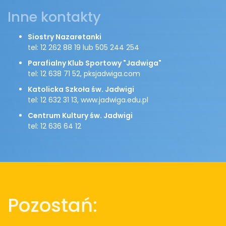
Inne kontakty
Siostry Nazaretanki
tel: 12 262 88 19 lub 505 244 254
Parafialny Klub Sportowy "Jadwiga"
tel: 12 638 71 52, pksjadwiga.com
Katolicka Szkoła św. Jadwigi
tel: 12 632 31 13, www.jadwiga.edu.pl
Centrum Kultury św. Jadwigi
tel: 12 636 64 12
Pozostań: