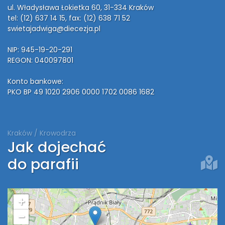
ul. Władysława Łokietka 60, 31-334 Kraków
tel: (12) 637 14 15
, fax: (12) 638 71 52
swietajadwiga@diecezja.pl
NIP: 945-19-20-291
REGON: 040097801
Konto bankowe:
PKO BP 49 1020 2906 0000 1702 0086 1682
Kraków / Krowodrza
Jak dojechać
do parafii
+
−