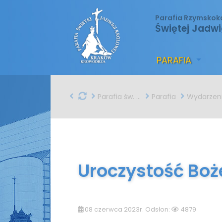
Parafia Rzymskok
Świętej Jadwi
PARAFIA
Parafia św. Jadwigi w Krakowie
Parafia
Wydarzen
Uroczystość Boż
08 czerwca 2023r. Odsłon:
4879