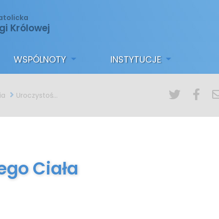
atolicka
gi Królowej
WSPÓLNOTY
INSTYTUCJE
ia
Uroczystość Bożego Ciała
ego Ciała