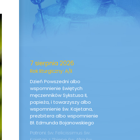
7 sierpnia 2026
Rok liturgiczny: A/II
Dzień Powszedni albo
wspomnienie świętych
męczenników Sykstusa II,
papieża, i towarzyszy albo
wspomnienie św. Kajetana,
prezbitera albo wspomnienie
Bł. Edmunda Bojanowskiego
Patroni:
św. Felicissimus
św.
Kajetan z Thiene
św. Afra
św.