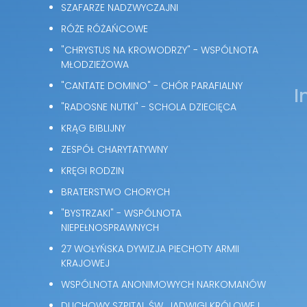
SZAFARZE NADZWYCZAJNI
RÓŻE RÓŻAŃCOWE
"CHRYSTUS NA KROWODRZY" - WSPÓLNOTA
MŁODZIEŻOWA
"CANTATE DOMINO" - CHÓR PARAFIALNY
I
"RADOSNE NUTKI" - SCHOLA DZIECIĘCA
KRĄG BIBLIJNY
ZESPÓŁ CHARYTATYWNY
KRĘGI RODZIN
BRATERSTWO CHORYCH
"BYSTRZAKI" - WSPÓLNOTA
NIEPEŁNOSPRAWNYCH
27 WOŁYŃSKA DYWIZJA PIECHOTY ARMII
KRAJOWEJ
WSPÓLNOTA ANONIMOWYCH NARKOMANÓW
DUCHOWY SZPITAL ŚW. JADWIGI KRÓLOWEJ