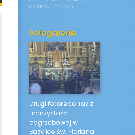
Donat
św. Donacjan
Fotogalerie
Drugi fotoreportaż z
uroczystości
pogrzebowej w
Bazylice św. Floriana