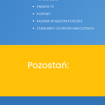
PARAFIA TV
KONTAKT
KAZANIA W NASZYM KOŚCIELE
STANDARDY OCHRONY MAŁOLETNICH
Pozostań: