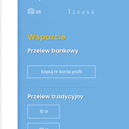
1
66
2
3
4
5
6
Wsparcie
Przelew bankowy
Przelew tradycyjny
10 zł