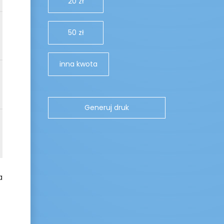
20 zł
50 zł
inna kwota
a