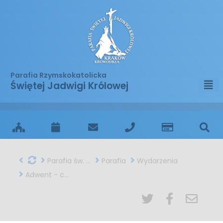
Parafia Rzymskokatolicka
Świętej Jadwigi Królowej
Parafia św. Jadwigi w Krakowie
Parafia
Wydarzenia
Adwent - czas oczekiwania