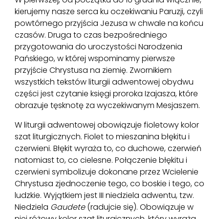
kierujemy nasze serca ku oczekiwaniu Paruzji, czyli
powtórnego przyjścia Jezusa w chwale na końcu
czasów. Druga to czas bezpośredniego
przygotowania do uroczystości Narodzenia
Pańskiego, w której wspominamy pierwsze
przyjście Chrystusa na ziemię. Zwornikiem
wszystkich tekstów liturgii adwentowej obydwu
części jest czytanie księgi proroka Izajasza, które
obrazuje tęsknotę za wyczekiwanym Mesjaszem.
W liturgii adwentowej obowiązuje fioletowy kolor
szat liturgicznych. Fiolet to mieszanina błękitu i
czerwieni. Błękit wyraża to, co duchowe, czerwień
natomiast to, co cielesne. Połączenie błękitu i
czerwieni symbolizuje dokonane przez Wcielenie
Chrystusa zjednoczenie tego, co boskie i tego, co
ludzkie. Wyjątkiem jest III niedziela adwentu, tzw.
Niedziela
Gaudete
(radujcie się). Obowiązuje w
niej różowy kolor szat liturgicznych, który wyraża