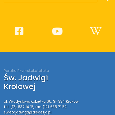
Parafia Rzymskokatolicka
Św. Jadwigi
Królowej
ul. Władysława Łokietka 60, 31-334 Kraków
tel: (12) 637 14 15
, fax: (12) 638 71 52
swietajadwiga@diecezja.pl