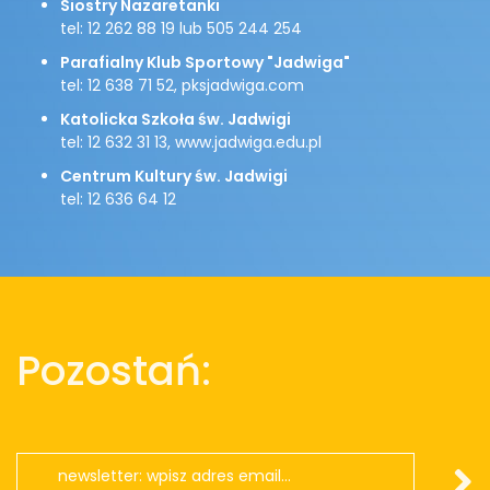
Siostry Nazaretanki
tel: 12 262 88 19 lub 505 244 254
Parafialny Klub Sportowy "Jadwiga"
tel: 12 638 71 52, pksjadwiga.com
Katolicka Szkoła św. Jadwigi
tel: 12 632 31 13, www.jadwiga.edu.pl
Centrum Kultury św. Jadwigi
tel: 12 636 64 12
Pozostań: