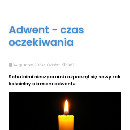
Adwent - czas
oczekiwania
04 grudnia 2024r. Odsłon:
867
Sobotnimi nieszporami rozpoczął się nowy rok
kościelny okresem adwentu.