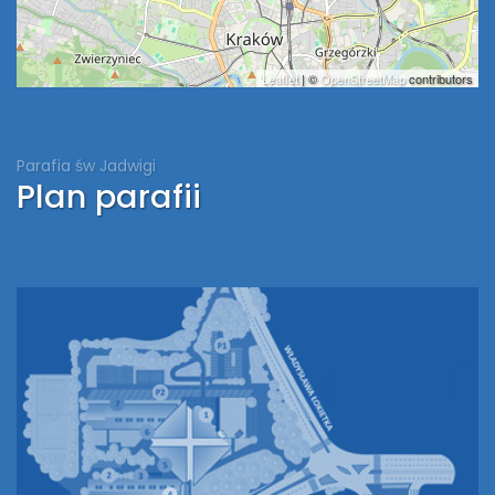
Leaflet
| ©
OpenStreetMap
contributors
Parafia św Jadwigi
Plan parafii