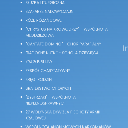
SŁUŻBA LITURGICZNA
SZAFARZE NADZWYCZAJNI
RÓŻE RÓŻAŃCOWE
"CHRYSTUS NA KROWODRZY" - WSPÓLNOTA
MŁODZIEŻOWA
"CANTATE DOMINO" - CHÓR PARAFIALNY
I
"RADOSNE NUTKI" - SCHOLA DZIECIĘCA
KRĄG BIBLIJNY
ZESPÓŁ CHARYTATYWNY
KRĘGI RODZIN
BRATERSTWO CHORYCH
"BYSTRZAKI" - WSPÓLNOTA
NIEPEŁNOSPRAWNYCH
27 WOŁYŃSKA DYWIZJA PIECHOTY ARMII
KRAJOWEJ
WSPÓLNOTA ANONIMOWYCH NARKOMANÓW