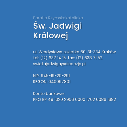
Parafia Rzymskokatolicka
Św. Jadwigi
Królowej
ul. Władysława Łokietka 60, 31-334 Kraków
tel: (12) 637 14 15
, fax: (12) 638 71 52
swietajadwiga@diecezja.pl
NIP: 945-19-20-291
REGON: 040097801
Konto bankowe:
PKO BP 49 1020 2906 0000 1702 0086 1682