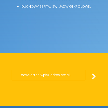
DUCHOWY SZPITAL ŚW. JADWIGI KRÓLOWEJ