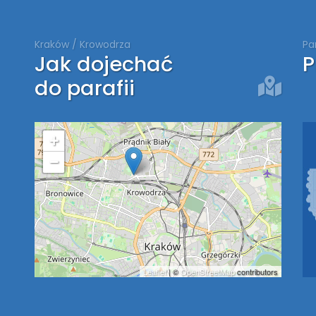
Kraków / Krowodrza
Pa
Jak dojechać
P
do parafii
+
−
Leaflet
| ©
OpenStreetMap
contributors