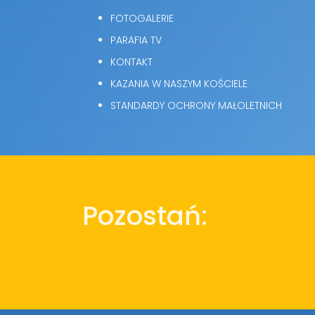
FOTOGALERIE
PARAFIA TV
KONTAKT
KAZANIA W NASZYM KOŚCIELE
STANDARDY OCHRONY MAŁOLETNICH
Pozostań: