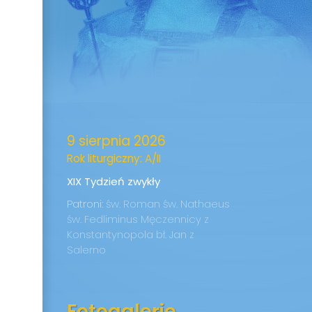
9 sierpnia 2026
Rok liturgiczny: A/II
XIX Tydzień zwykły
Patroni:
św. Roman
św. Nathaeus
św. Fedliminus
Męczennicy z
Konstantynopola
bł. Jan z
Salerno
Fotogalerie