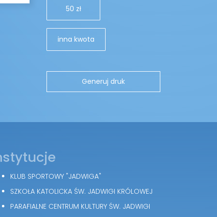
50 zł
inna kwota
nstytucje
KLUB SPORTOWY "JADWIGA"
SZKOŁA KATOLICKA ŚW. JADWIGI KRÓLOWEJ
PARAFIALNE CENTRUM KULTURY ŚW. JADWIGI