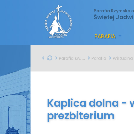
Parafia Rzymskok
Świętej Jadwi
PARAFIA
Parafia św. Jadwigi w Krakowie
Parafia
Wirtualna podróż
Kaplica dolna - 
prezbiterium