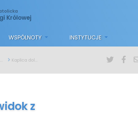
atolicka
gi Królowej
WSPÓLNOTY
INSTYTUCJE
Kaplica dolna - widok z prezbiterium
widok z