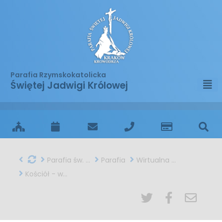
Parafia Rzymskokatolicka
Świętej Jadwigi Królowej
Parafia św. Jadwigi w Krakowie
Parafia
Wirtualna podróż
Kościół - widok z nawy bocznej