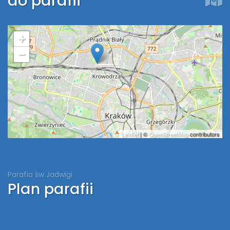
do parafii
+
−
Leaflet
| ©
OpenStreetMap
contributors
Parafia św Jadwigi
Plan parafii