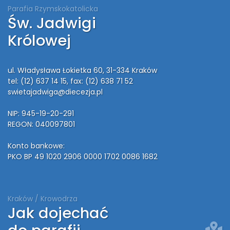
Parafia Rzymskokatolicka
Św. Jadwigi
Królowej
ul. Władysława Łokietka 60, 31-334 Kraków
tel: (12) 637 14 15
, fax: (12) 638 71 52
swietajadwiga@diecezja.pl
NIP: 945-19-20-291
REGON: 040097801
Konto bankowe:
PKO BP 49 1020 2906 0000 1702 0086 1682
Kraków / Krowodrza
Jak dojechać