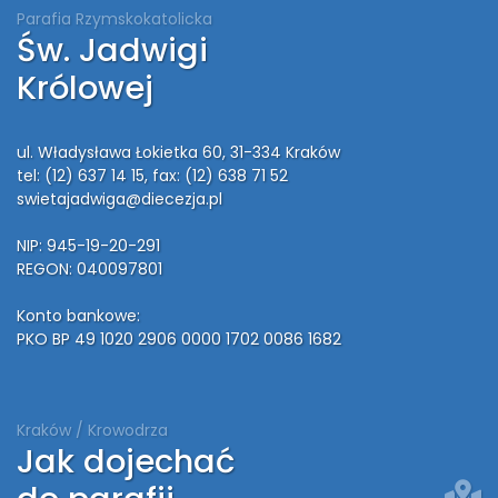
Parafia Rzymskokatolicka
Św. Jadwigi
Królowej
ul. Władysława Łokietka 60, 31-334 Kraków
tel: (12) 637 14 15
, fax: (12) 638 71 52
swietajadwiga@diecezja.pl
NIP: 945-19-20-291
REGON: 040097801
Konto bankowe:
PKO BP 49 1020 2906 0000 1702 0086 1682
Kraków / Krowodrza
Jak dojechać