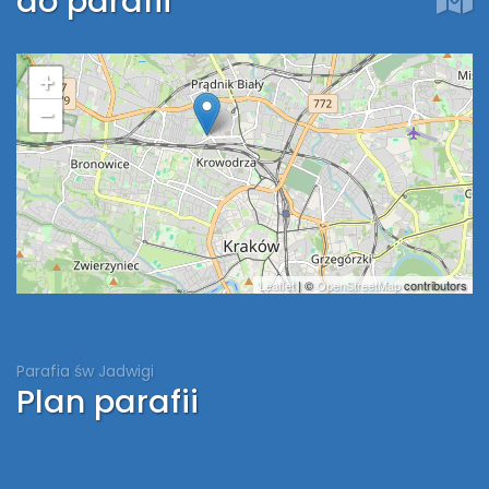
do parafii
+
−
Leaflet
| ©
OpenStreetMap
contributors
Parafia św Jadwigi
Plan parafii