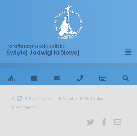
Parafia Rzymskokatolicka
Świętej Jadwigi Królowej
Parafia św. Jadwigi w Krakowie
Parafia
Wirtualna podróż
Panteon Narodowy